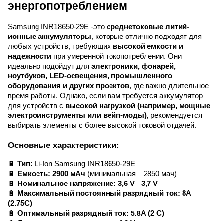
энергопотреблением
Samsung INR18650-29E -это
среднетоковые литий-
ионные аккумуляторы
, которые отлично подходят для
любых устройств, требующих
высокой емкости и
надежности
при умеренной токопотреблении. Они
идеально подойдут для
электроники, фонарей,
ноутбуков, LED-освещения, промышленного
оборудования и других проектов
, где важно длительное
время работы. Однако, если вам требуется аккумулятор
для устройств с
высокой нагрузкой (например, мощные
электроинструменты или вейп-моды),
рекомендуется
выбирать элементы с более высокой токовой отдачей.
Основные характеристики:
🔋
Тип:
Li-Ion
Samsung INR18650-29E
🔋
Емкость:
2900 мАч
(минимальная – 2850 мач)
🔋
Номинальное напряжение:
3,6 V - 3,7 V
🔋
Максимальный постоянный разрядный ток:
8A
(2.75C)
🔋
Оптимальный разрядный ток:
5.8
A
(2 C)