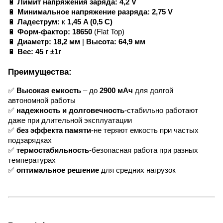
🔋
Лимит напряжения заряда:
4,2 V
🔋
Минимальное напряжение разряда:
2,75 V
🔋
Ладеструм:
к
1,45 A (0,5 C)
🔋
Форм-фактор:
18650
(Flat Top)
🔋
Диаметр:
18,2 мм
|
Высота:
64,9 мм
🔋
Вес:
45 г ±1г
Преимущества:
✅
Высокая емкость
– до
2900 мАч
для долгой
автономной работы
✅
надежность и долговечность
-стабильно работают
даже при длительной эксплуатации
✅
без эффекта памяти
-не теряют емкость при частых
подзарядках
✅
термостабильность
-безопасная работа при разных
температурах
✅
оптимальное решение
для средних нагрузок