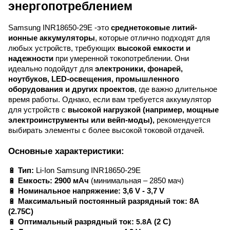
энергопотреблением
Samsung INR18650-29E -это
среднетоковые литий-
ионные аккумуляторы
, которые отлично подходят для
любых устройств, требующих
высокой емкости и
надежности
при умеренной токопотреблении. Они
идеально подойдут для
электроники, фонарей,
ноутбуков, LED-освещения, промышленного
оборудования и других проектов
, где важно длительное
время работы. Однако, если вам требуется аккумулятор
для устройств с
высокой нагрузкой (например, мощные
электроинструменты или вейп-моды),
рекомендуется
выбирать элементы с более высокой токовой отдачей.
Основные характеристики:
🔋
Тип:
Li-Ion
Samsung INR18650-29E
🔋
Емкость:
2900 мАч
(минимальная – 2850 мач)
🔋
Номинальное напряжение:
3,6 V - 3,7 V
🔋
Максимальный постоянный разрядный ток:
8A
(2.75C)
🔋
Оптимальный разрядный ток:
5.8
A
(2 C)