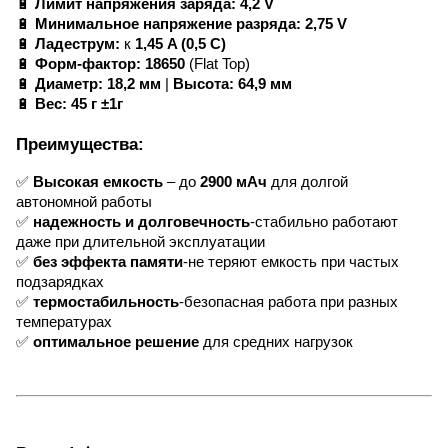
🔋
Лимит напряжения заряда:
4,2 V
🔋
Минимальное напряжение разряда:
2,75 V
🔋
Ладеструм:
к
1,45 A (0,5 C)
🔋
Форм-фактор:
18650
(Flat Top)
🔋
Диаметр:
18,2 мм
|
Высота:
64,9 мм
🔋
Вес:
45 г ±1г
Преимущества:
✅
Высокая емкость
– до
2900 мАч
для долгой
автономной работы
✅
надежность и долговечность
-стабильно работают
даже при длительной эксплуатации
✅
без эффекта памяти
-не теряют емкость при частых
подзарядках
✅
термостабильность
-безопасная работа при разных
температурах
✅
оптимальное решение
для средних нагрузок