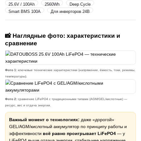
25.6V / 100Ah
2560Wh
Deep Cycle
Smart BMS 100A
Для инверторов 24В
📸 Наглядные фото: характеристики и
сравнение
Фото 1:
ключевые технические характеристики (напряжение, ёмкость, токи, режимы,
температуры).
Фото 2:
сравнение LiFePO4 с традиционными типами (AGM/GEL/кислотные) —
ресурс, вес и отдача энергии.
Важный момент о технологиях:
даже «дорогой»
GEL/AGM/кислотный аккумулятор по принципу работы и
эффективности
всё равно проигрывает LiFePO4
— у
LiFePO4 выше отдача энергии, стабильнее напряжение