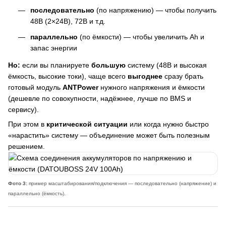
последовательно
(по напряжению) — чтобы получить
48В (2×24В), 72В и т.д.
параллельно
(по ёмкости) — чтобы увеличить Ah и
запас энергии
Но:
если вы планируете
большую
систему (48В и высокая
ёмкость, высокие токи), чаще всего
выгоднее
сразу брать
готовый модуль
ANTPower
нужного напряжения и ёмкости
(дешевле по совокупности, надёжнее, лучше по BMS и
сервису).
При этом в
критической ситуации
или когда нужно быстро
«нарастить» систему — объединение может быть полезным
решением.
Фото 3:
пример масштабирования/подключения — последовательно (напряжение) и
параллельно (ёмкость).