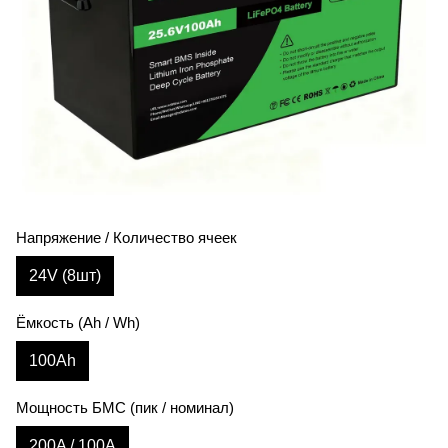
Напряжение / Количество ячеек
24V (8шт)
Ёмкость (Ah / Wh)
100Ah
Мощность БМС (пик / номинал)
200A / 100A