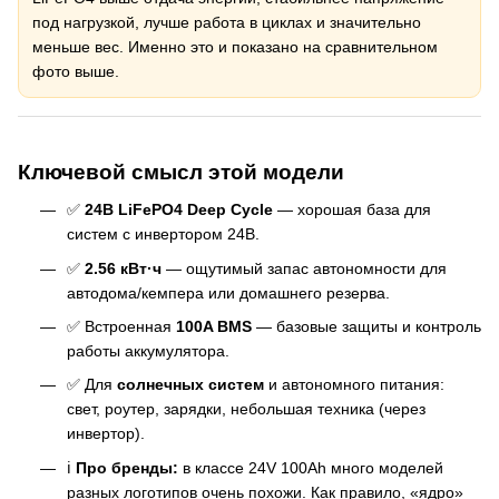
под нагрузкой, лучше работа в циклах и значительно
меньше вес. Именно это и показано на сравнительном
фото выше.
Ключевой смысл этой модели
✅
24В LiFePO4 Deep Cycle
— хорошая база для
систем с инвертором 24В.
✅
2.56 кВт·ч
— ощутимый запас автономности для
автодома/кемпера или домашнего резерва.
✅ Встроенная
100A BMS
— базовые защиты и контроль
работы аккумулятора.
✅ Для
солнечных систем
и автономного питания:
свет, роутер, зарядки, небольшая техника (через
инвертор).
ℹ️
Про бренды:
в классе 24V 100Ah много моделей
разных логотипов очень похожи. Как правило, «ядро»