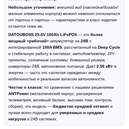
Небольшое уточнение:
внешний вид (наклейка/дизайн/
мелкие элементы корпуса) может немного отличаться
от партии к партии
— характеристики и класс изделия
остаются теми же.
DATOUBOSS 25.6V 100Ah LiFePO4
— это
более
мощный «рабочий»
аккумулятор на
24В
с
интегрированной
100A BMS
, рассчитанный на
Deep Cycle
и стабильную работу в системах:
автодом/кемпер, DIY-
проекты, солнечные системы, домашний резерв,
инверторы 24В, автономное питание
. Даёт
2.56 кВт·ч
энергии — часто это «золотая середина» между
мобильностью и реальным запасом автономности.
Честно о классе:
по сравнению с нашими решениями
ANTPower
(металлический корпус, расширенная
телеметрия, активный баланс, высокие токи, контроль
сборки), эта модель —
бюджетно-средний сегмент
и
лучше всего подходит для
умеренных и средних
нагрузок
в 24В системах.