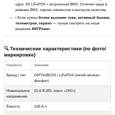
одно: 8S LiFePO4 + встроенная BMS. Отличия чаще в
ревизии BMS, партии элементов и контроле качества.
ℹ️ Если нужны
более высокие токи, активный баланс,
телеметрия, сервис
— лучше смотреть на наши
решения
ANTPower
.
🔍 Технические характеристики (по фото/
маркировке)
Параметр
Значение
Бренд / тип
DATOUBOSS / LiFePO4 (литий-железо-
фосфат)
Номинальное
25.6 В (8S, класс «24V»)
напряжение
Ёмкость
100 А·ч