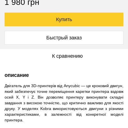
1 980 грн
Купить
Быстрый заказ
К сравнению
описание
Двігатель для 3D-принтерів від Anycubic — це кроковий двигун,
який забезпечує точне переміщення каретки принтера вздовж
осей X, Y і Z. Він дозволяє принтеру виконувати складні
завдання з високою точністю, що критично важливо для якості
друку.
У моделях Kobra використовуються двигуни з різними
характеристиками, в залежності від конкретної моделі
принтера.