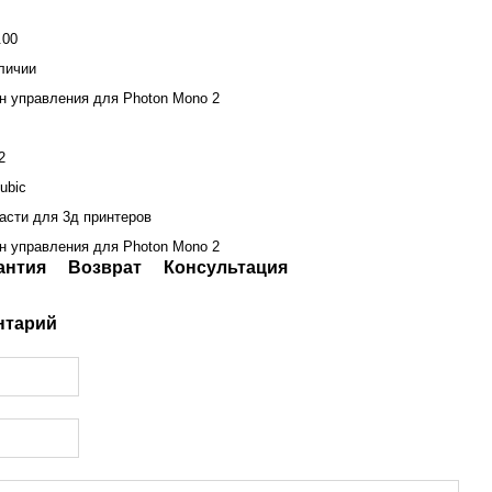
.00
личии
н управления для Photon Mono 2
2
ubic
асти для 3д принтеров
н управления для Photon Mono 2
антия
Возврат
Консультация
нтарий