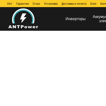
Перейти к основному контенту
Опт
Гарантия
О нас
Установка
Доставка и оплата
Блог
Кон
Аккуму
Инверторы
эле