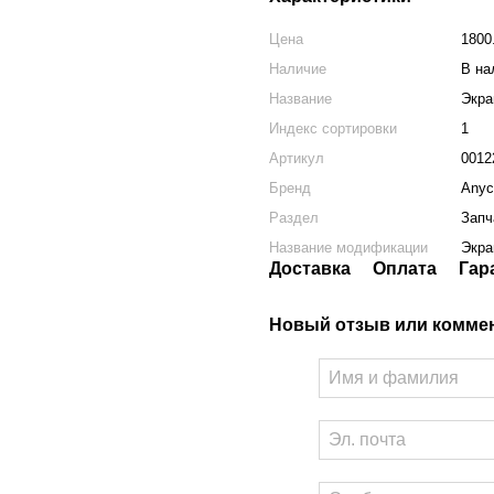
Цена
1800
Наличие
В на
Название
Экра
Индекс сортировки
1
Артикул
0012
Бренд
Anyc
Раздел
Запч
Название модификации
Экра
Доставка
Оплата
Гар
Новый отзыв или комме