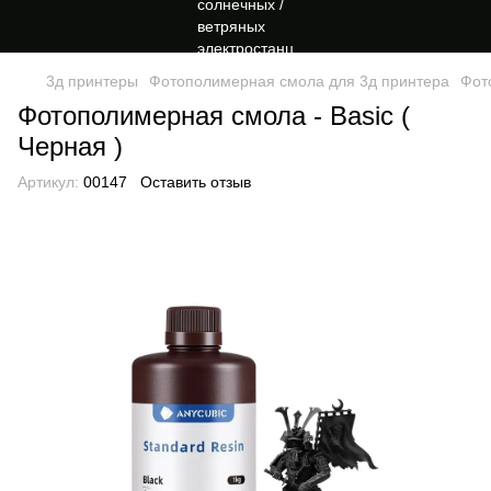
3д принтеры
Фотополимерная смола для 3д принтера
Фот
Фотополимерная смола - Basic (
Черная )
Артикул:
00147
Оставить отзыв