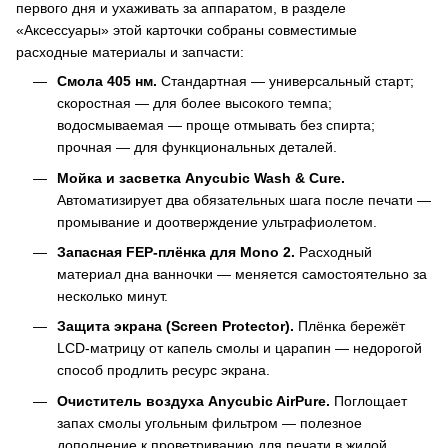
первого дня и ухаживать за аппаратом, в разделе
«Аксессуары» этой карточки собраны совместимые
расходные материалы и запчасти:
Смола 405 нм.
Стандартная — универсальный старт;
скоростная — для более высокого темпа;
водосмываемая — проще отмывать без спирта;
прочная — для функциональных деталей.
Мойка и засветка Anycubic Wash & Cure.
Автоматизирует два обязательных шага после печати —
промывание и доотверждение ультрафиолетом.
Запасная FEP-плёнка для Mono 2.
Расходный
материал дна ванночки — меняется самостоятельно за
несколько минут.
Защита экрана (Screen Protector).
Плёнка бережёт
LCD-матрицу от капель смолы и царапин — недорогой
способ продлить ресурс экрана.
Очиститель воздуха Anycubic AirPure.
Поглощает
запах смолы угольным фильтром — полезное
дополнение к проветриванию для печати в жилой