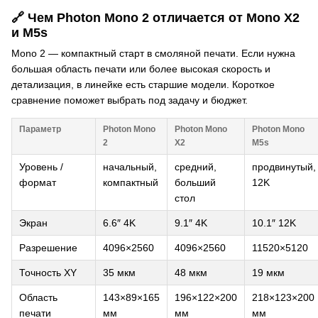
🔗 Чем Photon Mono 2 отличается от Mono X2
и M5s
Mono 2 — компактный старт в смоляной печати. Если нужна
большая область печати или более высокая скорость и
детализация, в линейке есть старшие модели. Короткое
сравнение поможет выбрать под задачу и бюджет.
Параметр
Photon Mono
Photon Mono
Photon Mono
2
X2
M5s
Уровень /
начальный,
средний,
продвинутый,
формат
компактный
больший
12K
стол
Экран
6.6″ 4K
9.1″ 4K
10.1″ 12K
Разрешение
4096×2560
4096×2560
11520×5120
Точность XY
35 мкм
48 мкм
19 мкм
Область
143×89×165
196×122×200
218×123×200
печати
мм
мм
мм