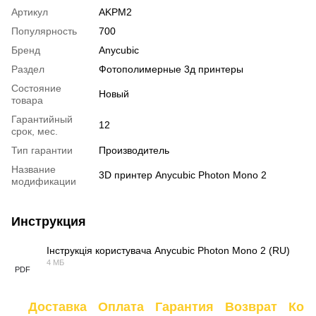
Артикул
AKPM2
Популярность
700
Бренд
Anycubic
Раздел
Фотополимерные 3д принтеры
Состояние
Новый
товара
Гарантийный
12
срок, мес.
Тип гарантии
Производитель
Название
3D принтер Anycubic Photon Mono 2
модификации
Инструкция
Інструкція користувача Anycubic Photon Mono 2 (RU)
4 МБ
PDF
Доставка
Оплата
Гарантия
Возврат
Кон