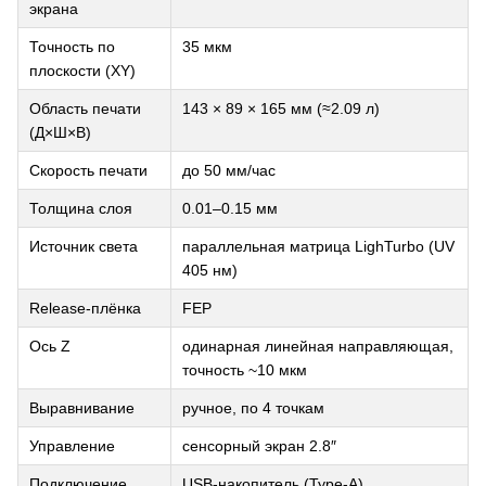
экрана
Точность по
35 мкм
плоскости (XY)
Область печати
143 × 89 × 165 мм (≈2.09 л)
(Д×Ш×В)
Скорость печати
до 50 мм/час
Толщина слоя
0.01–0.15 мм
Источник света
параллельная матрица LighTurbo (UV
405 нм)
Release-плёнка
FEP
Ось Z
одинарная линейная направляющая,
точность ~10 мкм
Выравнивание
ручное, по 4 точкам
Управление
сенсорный экран 2.8″
Подключение
USB-накопитель (Type-A)