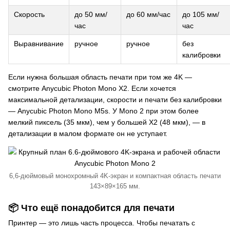
Скорость
до 50 мм/
до 60 мм/час
до 105 мм/
час
час
Выравнивание
ручное
ручное
без
калибровки
Если нужна большая область печати при том же 4K —
смотрите
Anycubic Photon Mono X2
. Если хочется
максимальной детализации, скорости и печати без калибровки
—
Anycubic Photon Mono M5s
. У Mono 2 при этом более
мелкий пиксель (35 мкм), чем у большей X2 (48 мкм), — в
детализации в малом формате он не уступает.
6,6-дюймовый монохромный 4K-экран и компактная область печати
143×89×165 мм.
📦 Что ещё понадобится для печати
Принтер — это лишь часть процесса. Чтобы печатать с