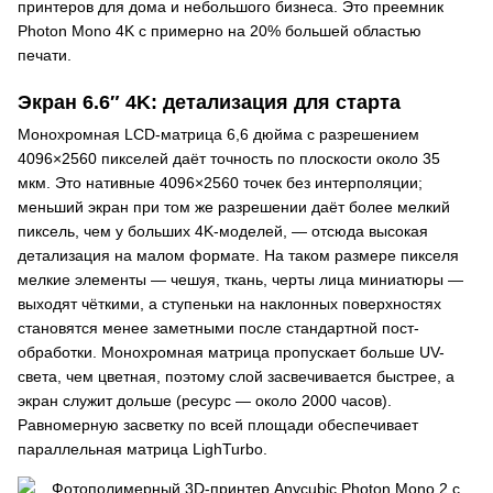
принтеров для дома и небольшого бизнеса. Это преемник
Photon Mono 4K с примерно на 20% большей областью
печати.
Экран 6.6″ 4K: детализация для старта
Монохромная LCD-матрица 6,6 дюйма с разрешением
4096×2560 пикселей даёт точность по плоскости около 35
мкм. Это нативные 4096×2560 точек без интерполяции;
меньший экран при том же разрешении даёт более мелкий
пиксель, чем у больших 4K-моделей, — отсюда высокая
детализация на малом формате. На таком размере пикселя
мелкие элементы — чешуя, ткань, черты лица миниатюры —
выходят чёткими, а ступеньки на наклонных поверхностях
становятся менее заметными после стандартной пост-
обработки. Монохромная матрица пропускает больше UV-
света, чем цветная, поэтому слой засвечивается быстрее, а
экран служит дольше (ресурс — около 2000 часов).
Равномерную засветку по всей площади обеспечивает
параллельная матрица LighTurbo.