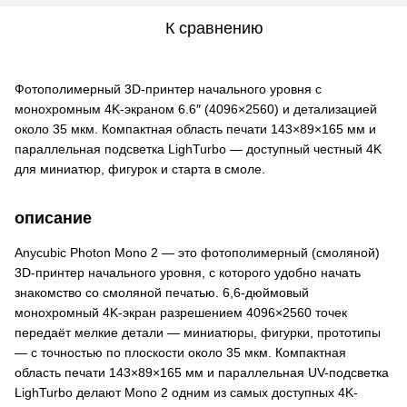
К сравнению
Фотополимерный 3D-принтер начального уровня с
монохромным 4K-экраном 6.6″ (4096×2560) и детализацией
около 35 мкм. Компактная область печати 143×89×165 мм и
параллельная подсветка LighTurbo — доступный честный 4K
для миниатюр, фигурок и старта в смоле.
описание
Anycubic Photon Mono 2 — это фотополимерный (смоляной)
3D-принтер начального уровня, с которого удобно начать
знакомство со смоляной печатью. 6,6-дюймовый
монохромный 4K-экран разрешением 4096×2560 точек
передаёт мелкие детали — миниатюры, фигурки, прототипы
— с точностью по плоскости около 35 мкм. Компактная
область печати 143×89×165 мм и параллельная UV-подсветка
LighTurbo делают Mono 2 одним из самых доступных 4K-