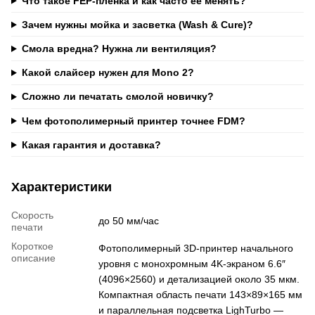
Что такое FEP-плёнка и как часто её менять?
Зачем нужны мойка и засветка (Wash & Cure)?
Смола вредна? Нужна ли вентиляция?
Какой слайсер нужен для Mono 2?
Сложно ли печатать смолой новичку?
Чем фотополимерный принтер точнее FDM?
Какая гарантия и доставка?
Характеристики
Скорость
до 50 мм/час
печати
Короткое
Фотополимерный 3D-принтер начального
описание
уровня с монохромным 4K-экраном 6.6″
(4096×2560) и детализацией около 35 мкм.
Компактная область печати 143×89×165 мм
и параллельная подсветка LighTurbo —