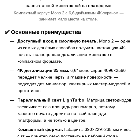
Компактный корпус Mono 2 с 6,6-дюймовым 4K-экраном —
занимает мало места на столе.
✅ Основные преимущества
Доступный вход в смоляную печать.
Mono 2 — один
из самых дешёвых способов получить настоящую 4K-
печать: полноценная детализация миниатюр в
компактном формате.
4K-детализация 35 мкм.
6,6″ моно-экран 4096×2560
передаёт мелкие черты и гладкие поверхности —
подходит для миниатюр, ювелирных мастер-моделей и
прототипов.
Параллельный свет LighTurbo.
Матрица светодиодов
засвечивает всю площадь равномерно, поэтому
качество печати держится по всей площади
платформы, а не только в центре.
Компактный формат.
Габариты 390×229×235 мм и вес
4 кг — принтер легко поставить на рабочий стол и