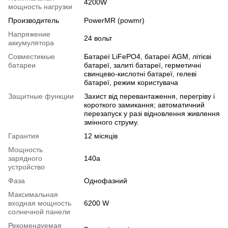
4200W
мощность нагрузки
Производитель
PowerMR (powmr)
Напряжение
24 вольт
аккумулятора
Совместимые
Батареї LiFePO4, батареї AGM, літієві
батареи
батареї, залиті батареї, герметичні
свинцево-кислотні батареї, гелеві
батареї, режим користувача
Защитные функции
Захист від перевантаження, перегріву і
короткого замикання; автоматичний
перезапуск у разі відновлення живлення
змінного струму.
Гарантия
12 місяців
Мощность
зарядного
140a
устройство
Фаза
Однофазний
Максимальная
входная мощность
6200 W
солнечной панели
Рекомендуемая