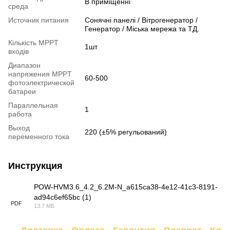
В приміщенні
среда
Источник питания
Сонячні панелі / Вітрогенератор /
Генератор / Міська мережа та ТД.
Кількість MPPT
1шт
входів
Диапазон
напряжения MPPT
60-500
фотоэлектрической
батареи
Параллельная
1
работа
Выход
220 (±5% регульований)
переменного тока
Инструкция
POW-HVM3.6_4.2_6.2M-N_a615ca38-4e12-41c3-8191-
ad94c6ef65bc (1)
PDF
13.7 МБ