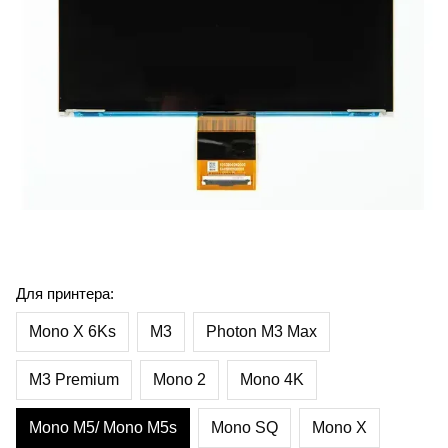
Для принтера:
Mono X 6Ks
M3
Photon M3 Max
M3 Premium
Mono 2
Mono 4K
Mono M5/ Mono M5s
Mono SQ
Mono X