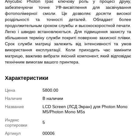
Anycubic Photon грає ключову роль у процесі друку,
забезпечуючи точне УФ-висвітлення для засвічування
фотополімерної смоли.
Це дозволяє досягти високої
роздільності та точності деталей.
Обладает более
продолжительным сроком службы и высокоскоростной печати.
Легко і швидко встановлюються.
Для підвищення захисту та
збільшення терміну служби покриті поверхню захисної плівки.
Срок служби матриці залежить від інтенсивності та умов
використання експлуатації.
Коли приходить час замінити
матрицю, важливо вибрати якісний компонент, який відповідає
технічним вимогам вашого принтера.
Характеристики
Цена
5800.00
Наличие
В наличии
Название
LCD Screen (ЛСД Экран) для Photon Mono
M5/Photon Mono M5s
Индекс
5
сортировки
Артикул
00006