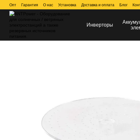
Перейти к основному контенту
Опт
Гарантия
О нас
Установка
Доставка и оплата
Блог
Кон
Аккуму
Инверторы
эле