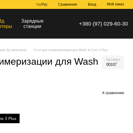
Мой заказ
Сравнение
Укр
Рус
Вход
3д
Зарядные
+380 (97) 029-60-30
нтеры
станции
для 3д принтеров
Стол для полимеризации для Wash & Cure 3 Plus
лимеризации для Wash
Артикул
00107
К сравнению
e 3 Plus