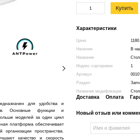
Купить
Характеристики
Цена
1180
Наличие
В на
Название
Стол
Индекс сортировки
1
Артикул
0010
Раздел
Запч
Название модификации
Стол
Доставка
Оплата
Гар
дназначен для удобства и
ков. Основные функции и
Новый отзыв или комме
больше моделей за один цикл
йная платформа обеспечивает
 организации пространства.
чшают качество и скорость