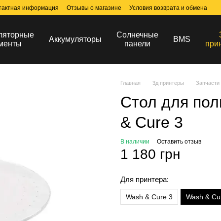
тактная информация
Отзывы о магазине
Условия возврата и обмена
ляторные
Солнечные
Аккумуляторы
BMS
менты
панели
при
Главная
3д принтеры
Запчасти 
Стол для по
& Cure 3
В наличии
Оставить отзыв
1 180 грн
Для принтера:
Wash & Cure 3
Wash & Cur