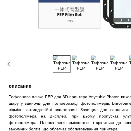
описание
Тефлонова плівка FEP для 3D-принтера Anycubic Photon викори
шару у ванночці для полімеризації фотополімерів.
Виготовле
відмінні антиадгезійні властивості.
Захищає дно ванночки 
фотополімера на дисплей, при цьому пропускає ульт
фотополімера.
Пленка легко змінюється і кріпиться до по
зажимних болтів, що облегчає обслуговування принтера.