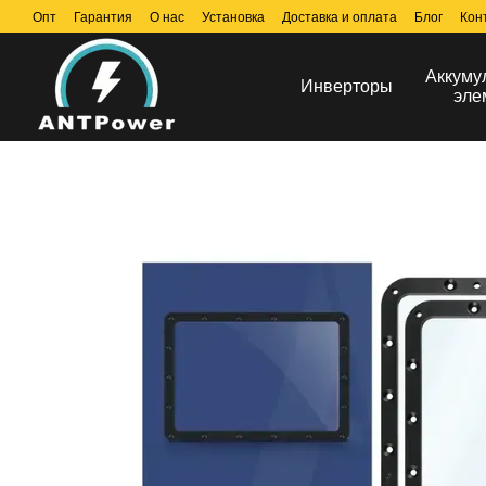
Перейти к основному контенту
Опт
Гарантия
О нас
Установка
Доставка и оплата
Блог
Кон
Аккуму
Инверторы
эле