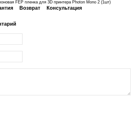
оновая FEP пленка для 3D принтера Photon Mono 2 (1шт)
антия
Возврат
Консультация
нтарий