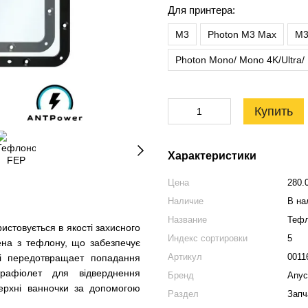
Для принтера:
M3
Photon M3 Max
M3
Photon Mono/ Mono 4K/Ultra/
Купить
Характеристики
Цена
280.
Наличие
В на
Название
Тефл
стовується в якості захисного
Индекс сортировки
5
на ​​​​з тефлону, що забезпечує
Артикул
0011
і передотвращает попадання
рафіолет для відверднення
Бренд
Anyc
верхні ванночки за допомогою
Раздел
Запч