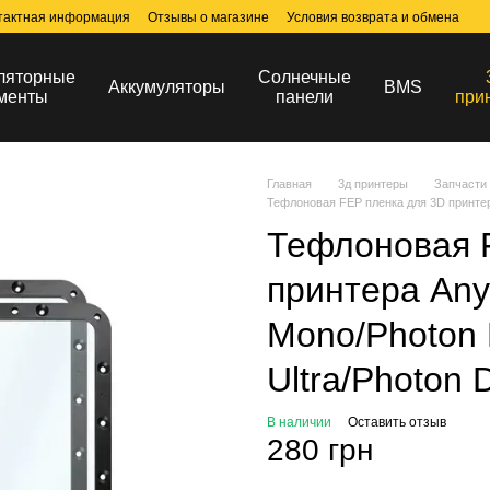
тактная информация
Отзывы о магазине
Условия возврата и обмена
ляторные
Солнечные
Аккумуляторы
BMS
менты
панели
при
Главная
3д принтеры
Запчасти 
Тефлоновая FEP пленка для 3D принтер
Тефлоновая 
принтера Any
Mono/Photon 
Ultra/Photon 
В наличии
Оставить отзыв
280 грн