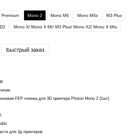
 Premium
Mono 2
Mono M5
Mono M5s
M3 Plus
 D2
Mono X/ Mono X 6K/ M3 Plus/ Mono X2/ Mono X 6Ks
Быстрый заказ
00
личии
оновая FEP пленка для 3D принтера Photon Mono 2 (1шт)
6
ubic
асти для 3д принтеров