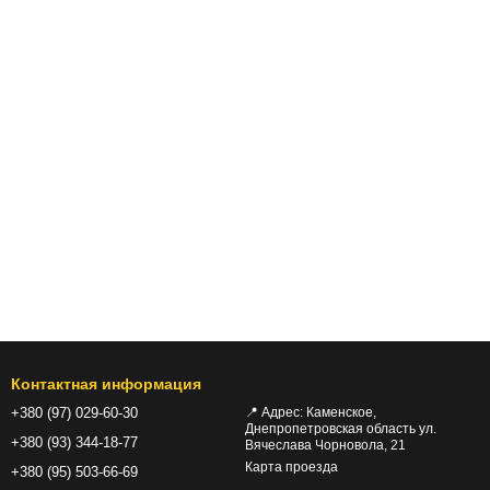
Контактная информация
+380 (97) 029-60-30
📍 Адрес: Каменское,
Днепропетровская область ул.
+380 (93) 344-18-77
Вячеслава Чорновола, 21
Карта проезда
+380 (95) 503-66-69