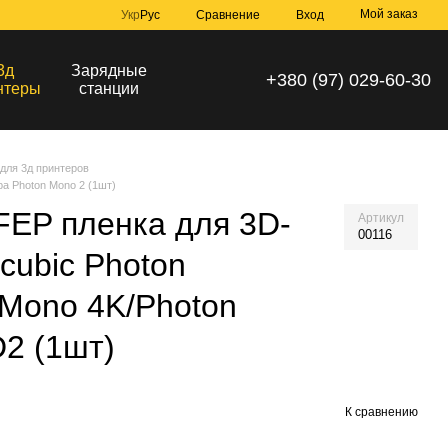
Мой заказ
Сравнение
Укр
Рус
Вход
3д
Зарядные
+380 (97) 029-60-30
нтеры
станции
для 3д принтеров
а Photon Mono 2 (1шт)
FEP пленка для 3D-
Артикул
00116
cubic Photon
Mono 4K/Photon
D2 (1шт)
К сравнению