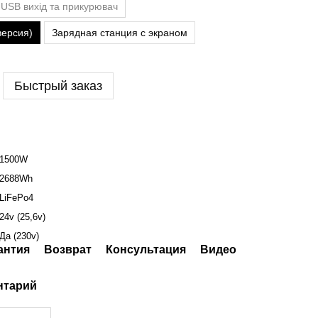
 USB вихід та прикурювач
версия)
Зарядная станция с экраном
Быстрый заказ
1500W
2688Wh
LiFePo4
24v (25,6v)
Да (230v)
антия
Возврат
Консультация
Видео
нтарий