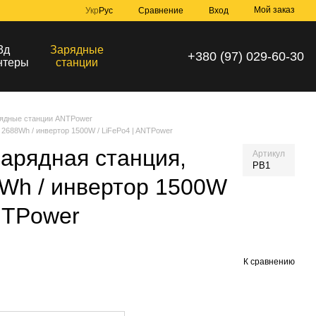
Мой заказ
Сравнение
Укр
Рус
Вход
3д
Зарядные
+380 (97) 029-60-30
нтеры
станции
ядные станции ANTPower
 2688Wh / инвертор 1500W / LiFePo4 | ANTPower
арядная станция,
Артикул
PB1
Wh / инвертор 1500W
ANTPower
К сравнению