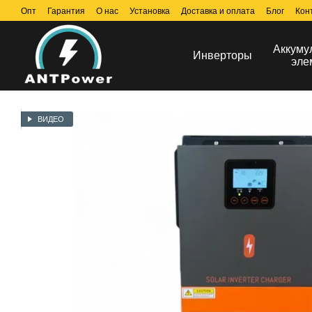
Перейти к основному контенту
Опт
Гарантия
О нас
Установка
Доставка и оплата
Блог
Кон
Аккуму
Инверторы
эле
ВИДЕО