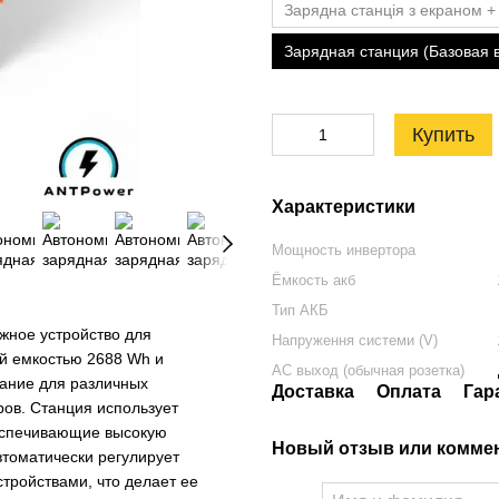
Зарядна станція з екраном +
Зарядная станция (Базовая 
Купить
Характеристики
Мощность инвертора
Ёмкость акб
Тип АКБ
жное устройство для
Напруження системи (V)
й емкостью 2688 Wh и
AC выход (обычная розетка)
тание для различных
Доставка
Оплата
Гар
ров. Станция использует
еспечивающие высокую
Новый отзыв или комме
втоматически регулирует
тройствами, что делает ее