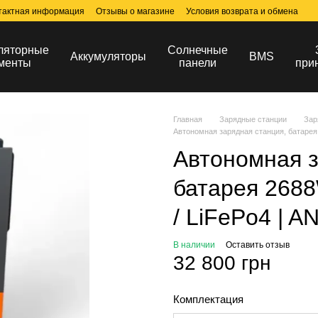
тактная информация
Отзывы о магазине
Условия возврата и обмена
ляторные
Солнечные
Аккумуляторы
BMS
менты
панели
при
Главная
Зарядные станции
Зар
Автономная зарядная станция, батарея
Автономная з
батарея 2688
/ LiFePo4 | 
В наличии
Оставить отзыв
32 800 грн
Комплектация