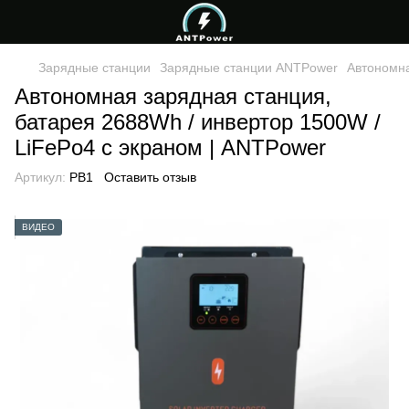
Зарядные станции
Зарядные станции ANTPower
Автономна
Автономная зарядная станция,
батарея 2688Wh / инвертор 1500W /
LiFePo4 с экраном | ANTPower
Артикул:
PB1
Оставить отзыв
ВИДЕО