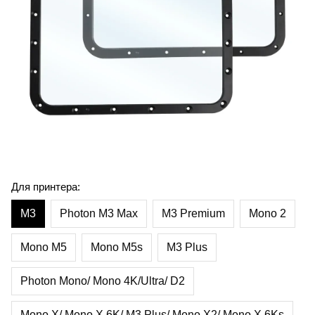
Для принтера:
M3
Photon M3 Max
M3 Premium
Mono 2
Mono M5
Mono M5s
M3 Plus
Photon Mono/ Mono 4K/Ultra/ D2
Mono X/ Mono X 6K/ M3 Plus/ Mono X2/ Mono X 6Ks