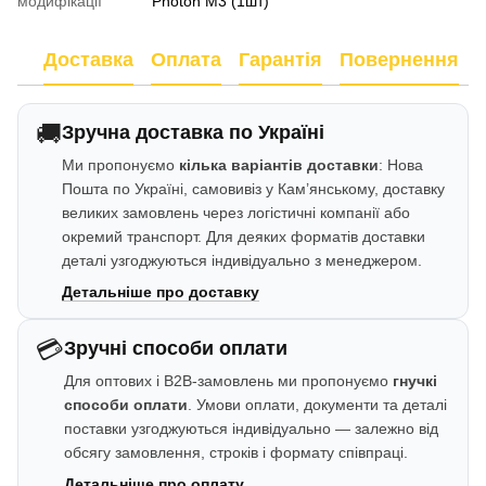
модифікації
Photon M3 (1шт)
Доставка
Оплата
Гарантія
Повернення
🚚
Зручна доставка по Україні
Ми пропонуємо
кілька варіантів доставки
: Нова
Пошта по Україні, самовивіз у Кам’янському, доставку
великих замовлень через логістичні компанії або
окремий транспорт. Для деяких форматів доставки
деталі узгоджуються індивідуально з менеджером.
Детальніше про доставку
💳
Зручні способи оплати
Для оптових і B2B-замовлень ми пропонуємо
гнучкі
способи оплати
. Умови оплати, документи та деталі
поставки узгоджуються індивідуально — залежно від
обсягу замовлення, строків і формату співпраці.
Детальніше про оплату