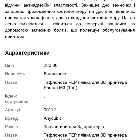
відмінні антиадгезійні властивості.
Захищає дно ванночки і
запобігає проходженню фотополімеру на дисплеї, водночас
пропускає ультрафіолет для затвердіння фотополімеру.
Плівка
легко змінюється і кріпиться до поверхні ванночки за
допомогою затискних болтів, що полегшує обслуговування
принтера.
Характеристики
Ціна
280.00
Наявність
В наявності
Назва
Тефлонова FEP плівка для 3D принтера
Photon M3 (1шт)
індекс
1
сортування
Артикул
00112
Бренд
Anycubic
Розділ
Запчастини для 3д принтерів
Назва
Тефлонова FEP плівка для 3D принтера