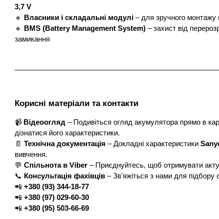
3,7 V
🔹
Власники і складальні модулі
– для зручного монтажу 
🔹
BMS (Battery Management System)
– захист від перерозр
замикання
Корисні матеріали та контакти
📹
Відеоогляд
– Подивіться огляд акумулятора прямо в кар
дізнатися його характеристики.
📄
Технічна документація
– Докладні характеристики
Sany
вивчення.
💬
Спільнота в Viber
– Приєднуйтесь, щоб отримувати акту
📞
Консультація фахівців
– Зв'яжіться з нами для підбору
📲
+380 (93) 344-18-77
📲
+380 (97) 029-60-30
📲
+380 (95) 503-66-69