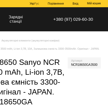
Мій кошик
Порівняння
Укр
Рус
Вхід
Зарядні
+380 (97) 029-60-30
станції
Акумуляторні елементи (акумуляторні комірки)
00 mAh, Li-ion 3,7В, 10A, Залишкова ємність 3300-3500mAh. Оригінал - JAPAN.
18650 Sanyo NCR
Артикул
NCR18650GA3500
 mAh, Li-ion 3,7В,
ва ємність 3300-
гінал - JAPAN.
R18650GA