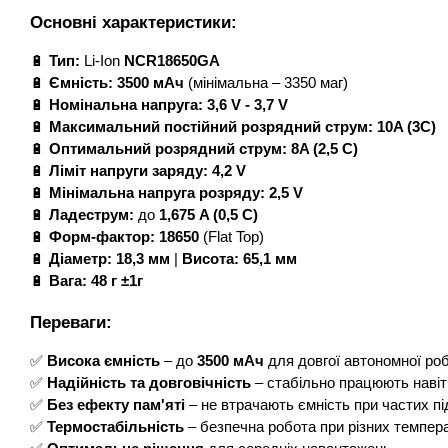
Основні характеристики:
🔋
Тип:
Li-Ion
NCR18650GA
🔋
Ємність:
3500 мАч
(мінімальна – 3350 маг)
🔋
Номінальна напруга:
3,6 V - 3,7 V
🔋
Максимальний постійний розрядний струм:
10A (3C)
🔋
Оптимальний розрядний струм:
8A (2,5 C)
🔋
Ліміт напруги заряду:
4,2 V
🔋
Мінімальна напруга розряду:
2,5 V
🔋
Ладеструм:
до
1,675 A (0,5 C)
🔋
Форм-фактор:
18650
(Flat Top)
🔋
Діаметр:
18,3 мм
|
Висота:
65,1 мм
🔋
Вага:
48 г ±1г
Переваги:
✅
Висока ємність
– до
3500 мАч
для довгої автономної ро
✅
Надійність та довговічність
– стабільно працюють навіть
✅
Без ефекту пам'яті
– не втрачають ємність при частих п
✅
Термостабільність
– безпечна робота при різних темпер