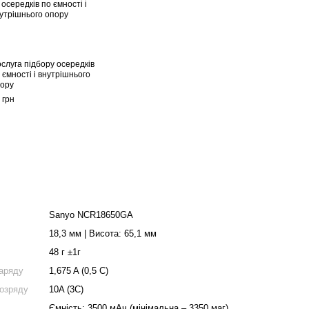
слуга підбору осередків
 ємності і внутрішнього
ору
 грн
Sanyo NCR18650GA
18,3 мм | Висота: 65,1 мм
48 г ±1г
аряду
1,675 A (0,5 C)
розряду
10A (3C)
Ємність: 3500 мАч (мінімальна – 3350 маг)