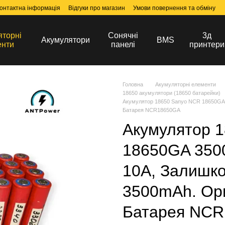
онтактна інформація
Відгуки про магазин
Умови повернення та обміну
яторні
Сонячні
3д
Акумулятори
BMS
енти
панелі
принтери
Головна
Акумуляторні елементи
18650 акумулятори (18650 батарейки)
Акумулятор 18650 Sanyo NCR 18650GA 35
Батарея NCR18650GA
Акумулятор 
18650GA 3500
10A, Залишко
3500mAh. Ори
Батарея NC