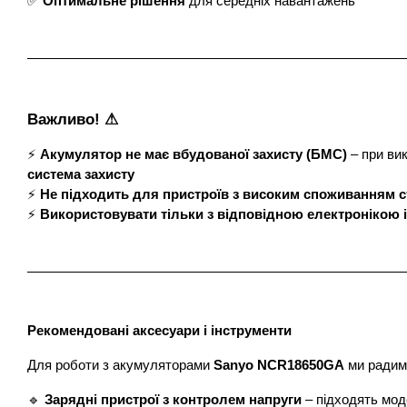
✅
Оптимальне рішення
для середніх навантажень
Важливо! ⚠
⚡
Акумулятор не має вбудованої захисту (БМС)
– при ви
система захисту
⚡
Не підходить для пристроїв з високим споживанням с
⚡
Використовувати тільки з відповідною електронікою і
Рекомендовані аксесуари і інструменти
Для роботи з акумуляторами
Sanyo NCR18650GA
ми радим
🔹
Зарядні пристрої з контролем напруги
– підходять мод