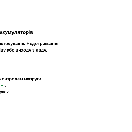
 акумуляторів
застосуванні. Недотримання
ву або виходу з ладу.
контролем напруги
.
−
і
).
рках.