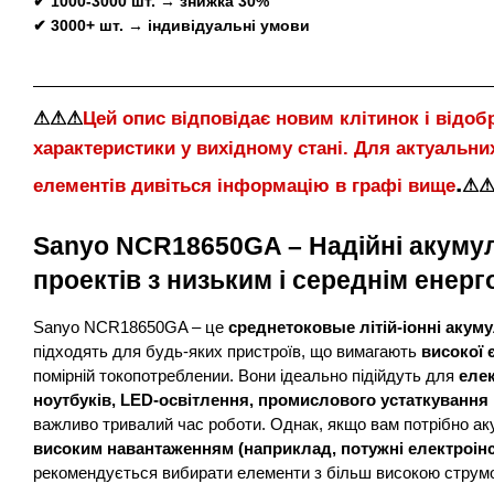
✔ 1000-3000 шт. → знижка 30%
✔ 3000+ шт. → індивідуальні умови
⚠⚠⚠
Цей опис відповідає новим клітинок і відоб
характеристики у вихідному стані. Для актуальни
.
елементів дивіться інформацію в графі вище
⚠
Sanyo NCR18650GA – Надійні акуму
проектів з низьким і середнім ене
Sanyo NCR18650GA – це
среднетоковые літій-іонні акум
підходять для будь-яких пристроїв, що вимагають
високої 
помірній токопотреблении. Вони ідеально підійдуть для
елек
ноутбуків, LED-освітлення, промислового устаткування 
важливо тривалий час роботи. Однак, якщо вам потрібно ак
високим навантаженням (наприклад, потужні електроінс
рекомендується вибирати елементи з більш високою струмо