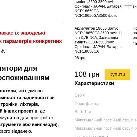
Акумулятор 18650 Sanyo
По
ражає їх заводські
NCR 18650GA 3500 mAh, Li-
по
ion 3,7В, 10A, Залишкова
оп
х параметрів конкретних
ємність 3300-3500mAh.
10
Оригінал - JAPAN. Батарея
⚠⚠
NCR18650GA
98 грн
лятори для
108 грн
Купити
ргоспоживанням
Характеристики
улятори
, які відмінно
Серія
ємності та надійності
при
Форм-фактор
троніки, ліхтарів,
й інших проектів
, де
Вага 1шт
умулятор для пристроїв з
Максимальний постійний струм з
трументи або вейп-моди),
Максимальний постійний струм 
вого віддачею.
Початкова ємність