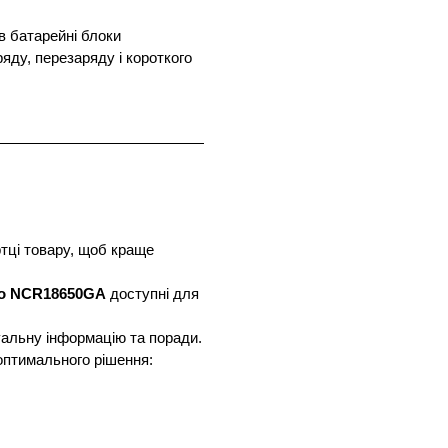
в батарейні блоки
яду, перезаряду і короткого
тці товару, щоб краще
o NCR18650GA
доступні для
альну інформацію та поради.
 оптимального рішення: