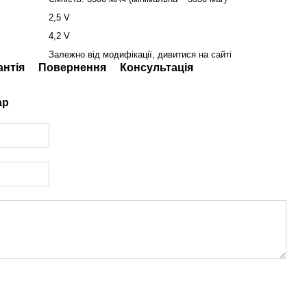
2,5 V
4,2 V
Залежно від модифікації, дивитися на сайті
антія
Повернення
Консультація
ар