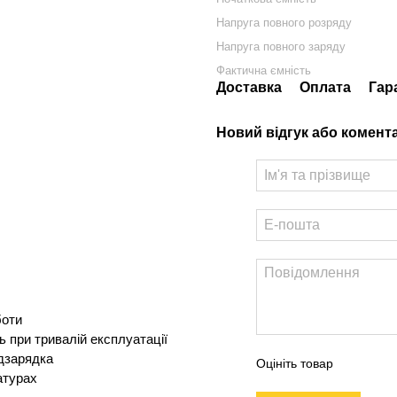
Напруга повного розряду
Напруга повного заряду
Фактична ємність
Доставка
Оплата
Гар
Новий відгук або комент
боти
 при тривалій експлуатації
ідзарядка
Оцініть товар
атурах