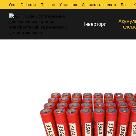
Перейти до основного контенту
Опт
Гарантія
Про нас
Установка
Доставка та оплата
Блог
К
Акумул
Інвертори
елем