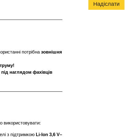
Надіслати
користанні потрібна
зовнішня
труму!
 під наглядом фахівців
о використовувати:
елі з підтримкою
Li-Ion 3,6 V–