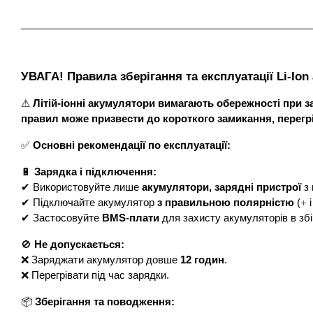
УВАГА! Правила зберігання та експлуатації Li-Ion
⚠
Літій-іонні акумулятори вимагають обережності при 
правил може призвести до короткого замикання, перегрі
✅
Основні рекомендації по експлуатації:
🔋
Зарядка і підключення:
✔ Використовуйте лише
акумулятори, зарядні пристрої
з
+
✔ Підключайте акумулятор
з правильною полярністю
(
✔ Застосовуйте
BMS-плати
для захисту акумуляторів в збі
🚫
Не допускається:
❌ Заряджати акумулятор довше
12 годин
.
❌ Перегрівати під час зарядки.
📦
Зберігання та поводження: