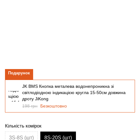
Подарунок
JK BMS Кнопка металева водонепроникна зі
світлодіодною індикацією кругла 15-50см довжина
дроту JiKong
198 грн
Безкоштовно
Кількість комірок
3S-8S (шт)
8S-20S (шт)