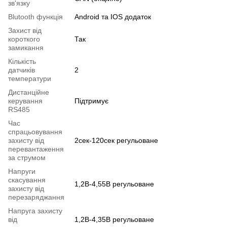
зв'язку
Blutooth функція
Android та IOS додаток
Захист від
короткого
Так
замикання
Кількість
датчиків
2
температури
Дистанційне
керування
Підтримує
RS485
Час
спрацьовування
захисту від
2сек-120сек регульоване
перевантаження
за струмом
Напруги
скасування
1,2В-4,55В регульоване
захисту від
перезаряджання
Напруга захисту
від
1,2В-4,35В регульоване