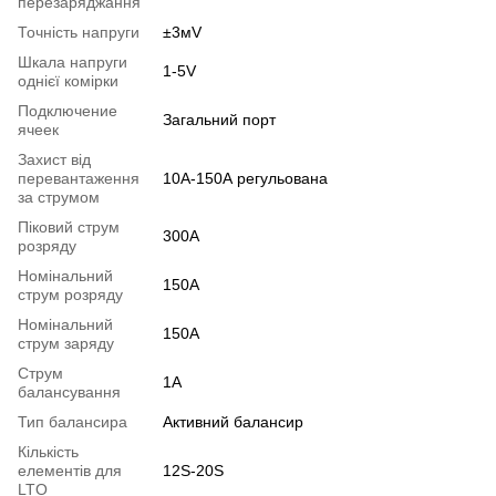
перезаряджання
Точність напруги
±3мV
Шкала напруги
1-5V
однієї комірки
Подключение
Загальний порт
ячеек
Захист від
перевантаження
10A-150А регульована
за струмом
Піковий струм
300А
розряду
Номінальний
150А
струм розряду
Номінальний
150А
струм заряду
Струм
1A
балансування
Тип балансира
Активний балансир
Кількість
елементів для
12S-20S
LTO