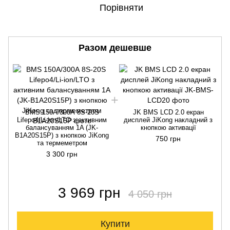
Порівняти
Разом дешевше
BMS 150A/300А 8S-20S
JK BMS LCD 2.0 екран
Lifepo4/Li-ion/LTO з активним
дисплей JiKong накладний з
балансуванням 1A (JK-
кнопкою активації
B1A20S15P) з кнопкою JiKong
750 грн
та термеметром
3 300 грн
3 969 грн
4 050 грн
Купити