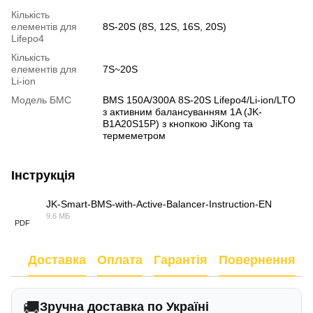
Кількість
елементів для
8S-20S (8S, 12S, 16S, 20S)
Lifepo4
Кількість
елементів для
7S~20S
Li-ion
Модель БМС
BMS 150A/300А 8S-20S Lifepo4/Li-ion/LTO
з активним балансуванням 1A (JK-
B1A20S15P) з кнопкою JiKong та
термеметром
Інструкція
JK-Smart-BMS-with-Active-Balancer-Instruction-EN
9.6 МБ
PDF
Доставка
Оплата
Гарантія
Повернення
🚚
Зручна доставка по Україні