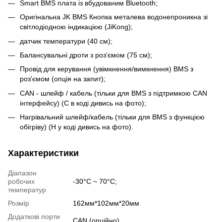
Smart BMS плата із вбудованим Bluetooth;
Оригінальна JK BMS Кнопка металева водонепроникна зі
світлодіодною індикацією (JiKong);
датчик температури (40 см);
Балансувальні дроти з роз'ємом (75 см);
Провід для керування (увімкнення/вимкнення) BMS з
роз'ємом (опція на запит);
CAN - шлейф / кабель (тільки для BMS з підтримкою CAN
інтерфейсу) (C в коді дивись на фото);
Нагрівальний шлейф/кабель (тільки для BMS з функцією
обігріву) (H у коді дивись на фото).
Характеристики
Діапазон
робочих
-30°С ~ 70°С;
температур
Розмір
162мм*102мм*20мм
Додаткові порти
CAN (опційно)