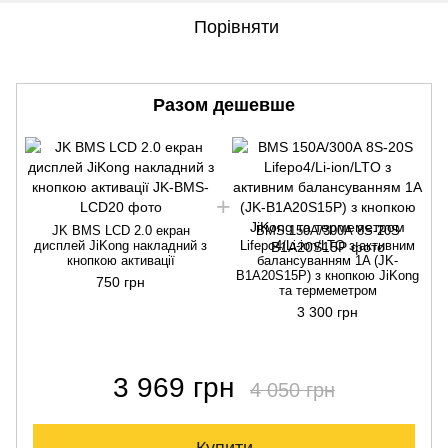
Порівняти
Разом дешевше
JK BMS LCD 2.0 екран
BMS 150A/300А 8S-20S
дисплей JiKong накладний з
Lifepo4/Li-ion/LTO з активним
кнопкою активації
балансуванням 1A (JK-
B1A20S15P) з кнопкою JiKong
750 грн
та термеметром
3 300 грн
3 969 грн
4 050 грн