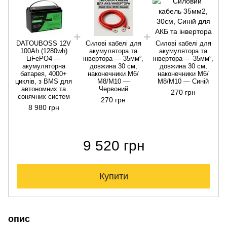
DATOUBOSS 12V
Силові кабелі для
Силові кабелі для
100Ah (1280wh)
акумулятора та
акумулятора та
LiFePO4 —
інвертора — 35мм²,
інвертора — 35мм²,
акумуляторна
довжина 30 см,
довжина 30 см,
батарея, 4000+
наконечники М6/
наконечники М6/
циклів, з BMS для
М8/М10 —
М8/М10 — Синій
автономних та
Червоний
270 грн
сонячних систем
270 грн
8 980 грн
9 520 грн
Купити
опис