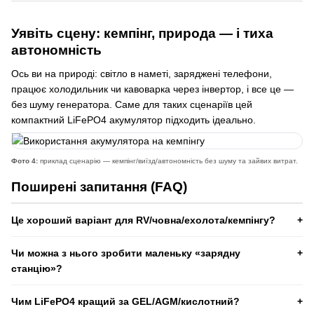
Уявіть сцену: кемпінг, природа — і тиха
автономність
Ось ви на природі: світло в наметі, заряджені телефони,
працює холодильник чи кавоварка через інвертор, і все це —
без шуму генератора. Саме для таких сценаріїв цей
компактний LiFePO4 акумулятор підходить ідеально.
Фото 4:
приклад сценарію — кемпінг/виїзд/автономність без шуму та зайвих витрат.
Поширені запитання (FAQ)
Це хороший варіант для RV/човна/ехолота/кемпінгу?
Так. Формат 12.8В та ємність 100А·год — популярне рішення
Чи можна з нього зробити маленьку «зарядну
для мобільних задач. Важливо: забезпечте нормальні клеми/
станцію»?
кабелі, запобіжник по лінії та захист від вологи/перегріву.
Так. Додаєте інвертор 12В (звичайний або гібридний) +
Чим LiFePO4 кращий за GEL/AGM/кислотний?
запобіжник + кабелі потрібного перерізу — і отримуєте