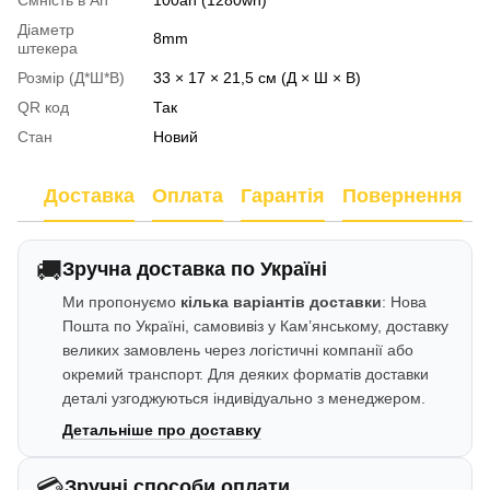
Ємність в Аh
100ah (1280wh)
Діаметр
8mm
штекера
Розмір (Д*Ш*В)
33 × 17 × 21,5 см (Д × Ш × В)
QR код
Так
Стан
Новий
Доставка
Оплата
Гарантія
Повернення
🚚
Зручна доставка по Україні
Ми пропонуємо
кілька варіантів доставки
: Нова
Пошта по Україні, самовивіз у Кам’янському, доставку
великих замовлень через логістичні компанії або
окремий транспорт. Для деяких форматів доставки
деталі узгоджуються індивідуально з менеджером.
Детальніше про доставку
💳
Зручні способи оплати