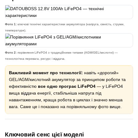
Фото 1:
ключові технічні характеристики акумулятора (напруга, ємність, струми,
температури).
Фото 2:
порівняння LiFePO4 з традиційними типами (AGM/GEL/кислотні) —
технологічна перевага, ресурс і віддача.
Важливий момент про технології:
навіть «дорогий»
GEL/AGM/кислотний акумулятор за принципом роботи та
ефективністю
все одно програє LiFePO4
— у LiFePO4
вища віддача енергії, стабільніша напруга під
навантаженням, краща робота в циклах і значно менша
вага. Саме це і показано на порівняльному фото вище.
Ключовий сенс цієї моделі