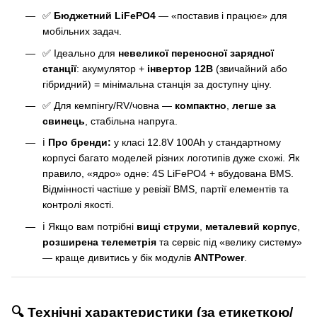
✅
Бюджетний LiFePO4
— «поставив і працює» для
мобільних задач.
✅ Ідеально для
невеликої переносної зарядної
станції
: акумулятор +
інвертор 12В
(звичайний або
гібридний) = мінімальна станція за доступну ціну.
✅ Для кемпінгу/RV/човна —
компактно
,
легше за
свинець
, стабільна напруга.
ℹ️
Про бренди:
у класі 12.8V 100Ah у стандартному
корпусі багато моделей різних логотипів дуже схожі. Як
правило, «ядро» одне: 4S LiFePO4 + вбудована BMS.
Відмінності частіше у ревізії BMS, партії елементів та
контролі якості.
ℹ️ Якщо вам потрібні
вищі струми
,
металевий корпус
,
розширена телеметрія
та сервіс під «велику систему»
— краще дивитись у бік модулів
ANTPower
.
🔍 Технічні характеристики (за етикеткою/