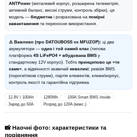
ANTPower
(металевий корпус, розширена телеметрія,
активний баланс, високі струми, контроль збірки), ця
модель —
бюджетна
і розрахована на
помірні
навантаження
та переносне використання.
⚠️ Важливо (про DATOUBOSS vs MFUZOP):
ці два
акумулятори —
один і той самий клас
(типова
платформа
4S LiFePO4 + вбудована BMS
у
стандартному 12V корпусі). Тобто
принципово це «те
саме»
, а відмінності зазвичай
невеликі
: ревізія BMS
(пороги/пікові струми), партія елементів, клеми/корпус,
контроль якості та гарантійна підтримка.
12.8V / 100Ah
1280Wh
100A Smart BMS Inside
Заряд до 50A
Розряд до 120A (макс.)
📸 Наочні фото: характеристики та
порівняння