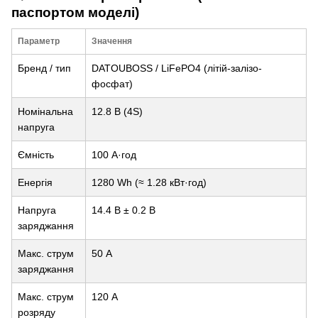
паспортом моделі)
Параметр
Значення
Бренд / тип
DATOUBOSS / LiFePO4 (літій-залізо-
фосфат)
Номінальна
12.8 В (4S)
напруга
Ємність
100 А·год
Енергія
1280 Wh (≈ 1.28 кВт·год)
Напруга
14.4 В ± 0.2 В
заряджання
Макс. струм
50 А
заряджання
Макс. струм
120 А
розряду