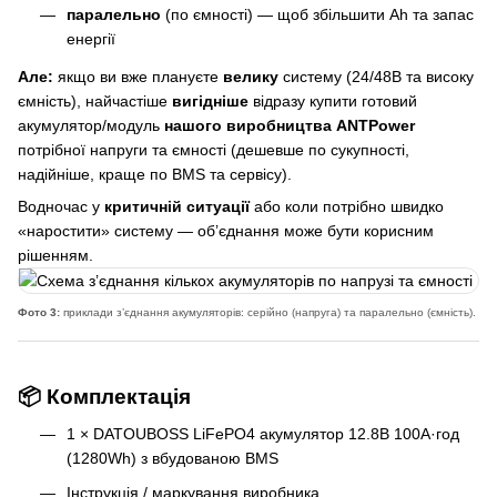
паралельно
(по ємності) — щоб збільшити Ah та запас
енергії
Але:
якщо ви вже плануєте
велику
систему (24/48В та високу
ємність), найчастіше
вигідніше
відразу купити готовий
акумулятор/модуль
нашого виробництва ANTPower
потрібної напруги та ємності (дешевше по сукупності,
надійніше, краще по BMS та сервісу).
Водночас у
критичній ситуації
або коли потрібно швидко
«наростити» систему — об’єднання може бути корисним
рішенням.
Фото 3:
приклади з’єднання акумуляторів: серійно (напруга) та паралельно (ємність).
📦 Комплектація
1 × DATOUBOSS LiFePO4 акумулятор 12.8В 100А·год
(1280Wh) з вбудованою BMS
Інструкція / маркування виробника