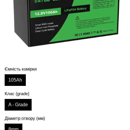
Ємність комірки
105Аh
Клас (grade)
A - Grade
Діаметр отвору (мм)
8mm