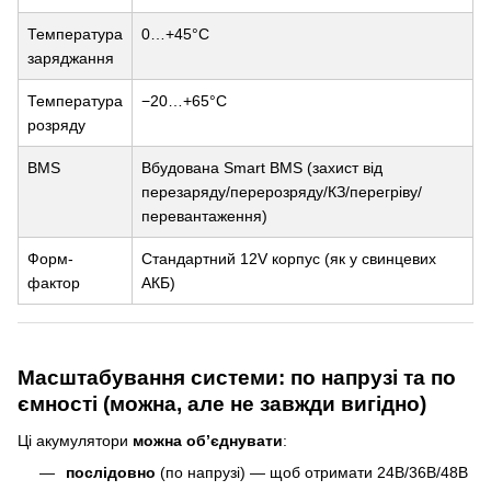
Температура
0…+45°C
заряджання
Температура
−20…+65°C
розряду
BMS
Вбудована Smart BMS (захист від
перезаряду/перерозряду/КЗ/перегріву/
перевантаження)
Форм-
Стандартний 12V корпус (як у свинцевих
фактор
АКБ)
Масштабування системи: по напрузі та по
ємності (можна, але не завжди вигідно)
Ці акумулятори
можна об’єднувати
:
послідовно
(по напрузі) — щоб отримати 24В/36В/48В