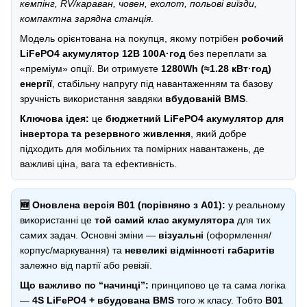
кемпінг, RV/караван, човен, ехолот, польові виїзди,
компактна зарядна станція
.
Модель орієнтована на покупця, якому потрібен
робочий
LiFePO4 акумулятор 12В 100А·год
без переплати за
«преміум» опції. Ви отримуєте
1280Wh (≈1.28 кВт·год)
енергії
, стабільну напругу під навантаженням та базову
зручність використання завдяки
вбудованій BMS
.
Ключова ідея:
це
бюджетний LiFePO4 акумулятор для
інвертора та резервного живлення
, який добре
підходить для мобільних та помірних навантажень, де
важливі ціна, вага та ефективність.
🆕 Оновлена версія B01 (порівняно з A01):
у реальному
використанні це
той самий клас акумулятора
для тих
самих задач. Основні зміни —
візуальні
(оформлення/
корпус/маркування) та
невеликі відмінності габаритів
залежно від партії або ревізії.
Що важливо по “начинці”:
принципово це та сама логіка
—
4S LiFePO4 + вбудована BMS
того ж класу. Тобто
B01