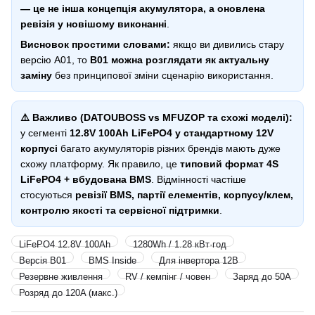
— це не інша концепція акумулятора, а оновлена
ревізія у новішому виконанні
.
Висновок простими словами:
якщо ви дивились стару
версію A01, то
B01 можна розглядати як актуальну
заміну
без принципової зміни сценарію використання.
⚠️ Важливо (DATOUBOSS vs MFUZOP та схожі моделі):
у сегменті
12.8V 100Ah LiFePO4 у стандартному 12V
корпусі
багато акумуляторів різних брендів мають дуже
схожу платформу. Як правило, це
типовий формат 4S
LiFePO4 + вбудована BMS
. Відмінності частіше
стосуються
ревізії BMS, партії елементів, корпусу/клем,
контролю якості та сервісної підтримки
.
LiFePO4 12.8V 100Ah
1280Wh / 1.28 кВт·год
Версія B01
BMS Inside
Для інвертора 12В
Резервне живлення
RV / кемпінг / човен
Заряд до 50A
Розряд до 120A (макс.)