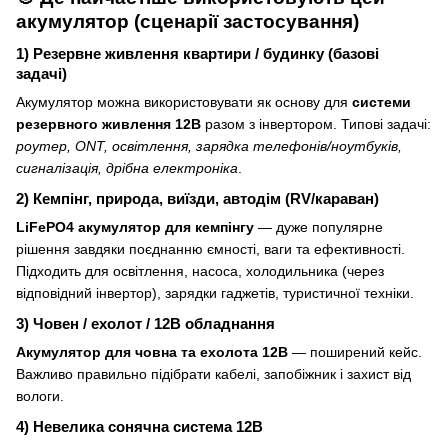
акумулятор (сценарії застосування)
1) Резервне живлення квартири / будинку (базові
задачі)
Акумулятор можна використовувати як основу для
системи
резервного живлення 12В
разом з інвертором. Типові задачі:
роутер, ONT, освітлення, зарядка телефонів/ноутбуків,
сигналізація, дрібна електроніка
.
2) Кемпінг, природа, виїзди, автодім (RV/караван)
LiFePO4 акумулятор для кемпінгу
— дуже популярне
рішення завдяки поєднанню ємності, ваги та ефективності.
Підходить для освітлення, насоса, холодильника (через
відповідний інвертор), зарядки гаджетів, туристичної техніки.
3) Човен / ехолот / 12В обладнання
Акумулятор для човна та ехолота 12В
— поширений кейс.
Важливо правильно підібрати кабелі, запобіжник і захист від
вологи.
4) Невелика сонячна система 12В