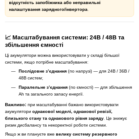
відсутність запобіжника або неправильні
налаштування зарядного/інвертора
.
📈 Масштабування системи: 24В / 48В та
збільшення ємності
Ці акумулятори можна використовувати у складі більшої
системи, якщо потрібне масштабування:
Послідовне з’єднання
(по напрузі) — для 24В / 36В /
48В систем;
Паралельне з’єднання
(по ємності) — для збільшення
Ah та загального запасу енергії.
Важливо:
при масштабуванні бажано використовувати
акумулятори
однакової моделі, однакової ревізії,
близького стану та однакового рівня заряду
. Це знижує
ризик дисбалансу та некоректної роботи системи.
Якщо ж ви плануєте вже
велику систему резервного