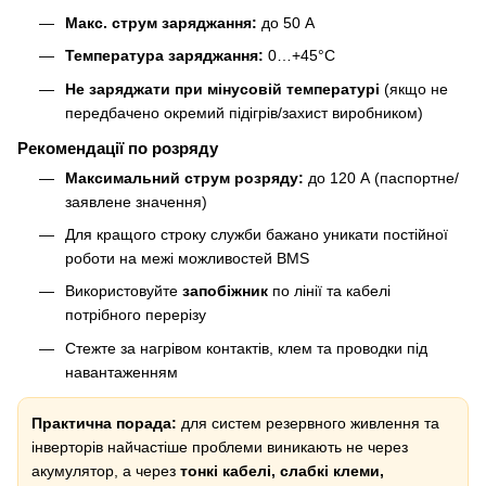
Макс. струм заряджання:
до 50 А
Температура заряджання:
0…+45°C
Не заряджати при мінусовій температурі
(якщо не
передбачено окремий підігрів/захист виробником)
Рекомендації по розряду
Максимальний струм розряду:
до 120 А (паспортне/
заявлене значення)
Для кращого строку служби бажано уникати постійної
роботи на межі можливостей BMS
Використовуйте
запобіжник
по лінії та кабелі
потрібного перерізу
Стежте за нагрівом контактів, клем та проводки під
навантаженням
Практична порада:
для систем резервного живлення та
інверторів найчастіше проблеми виникають не через
акумулятор, а через
тонкі кабелі, слабкі клеми,