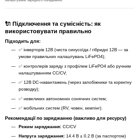
налаштувань зарядного обладнання.
🔌 Підключення та сумісність: як
використовувати правильно
Підходить для:
✅ інверторів 12В (чиста синусоїда / гібридні 12В — за
умови правильних налаштувань LiFePO4);
✅ контролерів заряду з профілем LiFePO4 або ручним
налаштуванням CC/CV;
✅ 12В DC-навантажень (через запобіжники та коректну
розводку);
✅ невеликих автономних сонячних систем;
✅ мобільних систем (RV, човен, кемпінг).
Рекомендації по заряджанню (важливо для ресурсу)
Режим заряджання:
CC/CV
Напруга заряджання:
14.4 В ± 0.2 В (за паспортом)