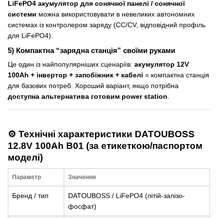
LiFePO4 акумулятор для сонячної панелі / сонячної
системи
можна використовувати в невеликих автономних
системах із контролером заряду (CC/CV, відповідний профіль
для LiFePO4).
5) Компактна “зарядна станція” своїми руками
Це один із найпопулярніших сценаріїв:
акумулятор 12V
100Ah + інвертор + запобіжник + кабелі
= компактна станція
для базових потреб. Хороший варіант, якщо потрібна
доступна альтернатива готовим power station
.
⚙️ Технічні характеристики DATOUBOSS
12.8V 100Ah B01 (за етикеткою/паспортом
моделі)
Параметр
Значення
Бренд / тип
DATOUBOSS / LiFePO4 (літій-залізо-
фосфат)