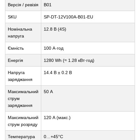
Версія / ревізія
B01
SKU
SP-DT-12V100A-B01-EU
Номінальна
12.8 В (4S)
напруга
Ємність
100 А·год
Енергія
1280 Wh (≈ 1.28 кВт·год)
Напруга
14.4 В ± 0.2 В
заряджання
Максимальний
50 А
струм
заряджання
Максимальний
120 А (макс.)
струм розряду
Температура
0…+45°C