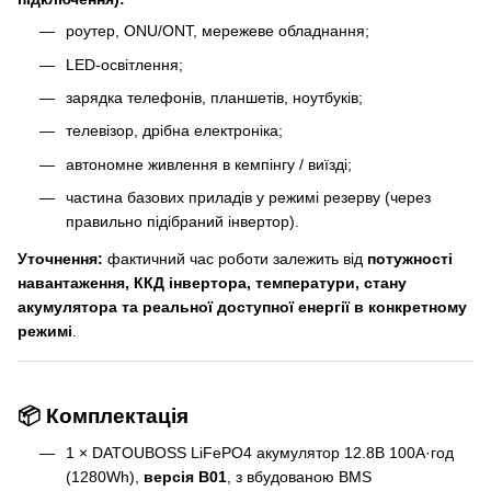
роутер, ONU/ONT, мережеве обладнання;
LED-освітлення;
зарядка телефонів, планшетів, ноутбуків;
телевізор, дрібна електроніка;
автономне живлення в кемпінгу / виїзді;
частина базових приладів у режимі резерву (через
правильно підібраний інвертор).
Уточнення:
фактичний час роботи залежить від
потужності
навантаження, ККД інвертора, температури, стану
акумулятора та реальної доступної енергії в конкретному
режимі
.
📦 Комплектація
1 × DATOUBOSS LiFePO4 акумулятор 12.8В 100А·год
(1280Wh),
версія B01
, з вбудованою BMS