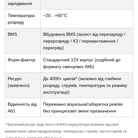
заряджання
Температура
−20…+65°C
розряду
BMS
Вбудована BMS (захист від перезаряду /
перерозряду / КЗ / перевантаження /
перегріву)
Форм-фактор
Стандартний 12V корпус (подібний до
формату свинцевих АКБ)
Ресурс
До 4000+ циклів* (залежно від глибини
(заявлено)
розряду, струмів, температури та режиму
експлуатації)
Відмінність від
Переважно візуальна/габаритна ревізія
A01
без принципової зміни призначення
* Фактичний ресурс будь-якого LiFePO4 акумулятора залежить від умов
використання: рівня заряду/розряду, температури, струмів, частоти циклів та