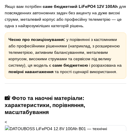
Якщо вам потрібен
саме бюджетний LiFePO4 12V 100Ah
для
повсякденних автономних задач без акценту на дуже високі
струми, металевий корпус або професійну телеметрію — це
одна з найзрозуміліших категорій рішень.
Чесно про позиціонування:
у порівнянні з кастомними
або професійними рішеннями (наприклад, з розширеною
телеметрією, активним балансуванням, металевим
корпусом, високими струмами та сервісом під велику
систему), ця модель є
саме бюджетною
і розрахована на
помірні навантаження
та прості сценарії використання.
📸 Фото та наочні матеріали:
характеристики, порівняння,
масштабування
<