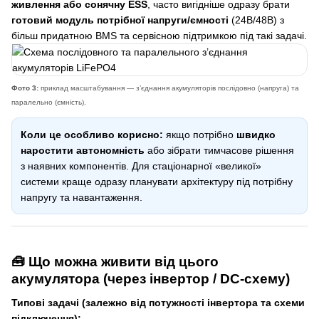
живлення або сонячну ESS
, часто вигідніше одразу брати
готовий модуль потрібної напруги/ємності
(24В/48В) з
більш придатною BMS та сервісною підтримкою під такі задачі.
Фото 3:
приклад масштабування — з’єднання акумуляторів послідовно (напруга) та
паралельно (ємність).
Коли це особливо корисно:
якщо потрібно
швидко
наростити автономність
або зібрати тимчасове рішення
з наявних компонентів. Для стаціонарної «великої»
системи краще одразу планувати архітектуру під потрібну
напругу та навантаження.
🧰 Що можна живити від цього
акумулятора (через інвертор / DC-схему)
Типові задачі (залежно від потужності інвертора та схеми
підключення):