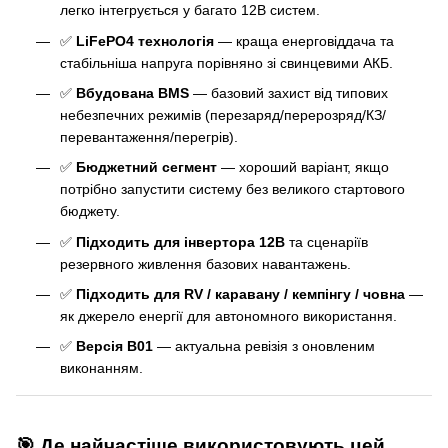
легко інтегрується у багато 12В систем.
✅
LiFePO4 технологія
— краща енерговіддача та
стабільніша напруга порівняно зі свинцевими АКБ.
✅
Вбудована BMS
— базовий захист від типових
небезпечних режимів (перезаряд/перерозряд/КЗ/
перевантаження/перегрів).
✅
Бюджетний сегмент
— хороший варіант, якщо
потрібно запустити систему без великого стартового
бюджету.
✅
Підходить для інвертора 12В
та сценаріїв
резервного живлення базових навантажень.
✅
Підходить для RV / каравану / кемпінгу / човна
—
як джерело енергії для автономного використання.
✅
Версія B01
— актуальна ревізія з оновленим
виконанням.
🎯 Де найчастіше використовують цей