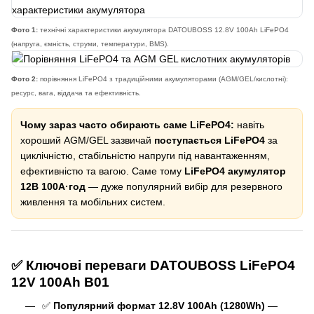
Фото 1:
технічні характеристики акумулятора DATOUBOSS 12.8V 100Ah LiFePO4
(напруга, ємність, струми, температури, BMS).
Фото 2:
порівняння LiFePO4 з традиційними акумуляторами (AGM/GEL/кислотні):
ресурс, вага, віддача та ефективність.
Чому зараз часто обирають саме LiFePO4:
навіть
хороший AGM/GEL зазвичай
поступається LiFePO4
за
циклічністю, стабільністю напруги під навантаженням,
ефективністю та вагою. Саме тому
LiFePO4 акумулятор
12В 100А·год
— дуже популярний вибір для резервного
живлення та мобільних систем.
✅ Ключові переваги DATOUBOSS LiFePO4
12V 100Ah B01
✅
Популярний формат 12.8V 100Ah (1280Wh)
—