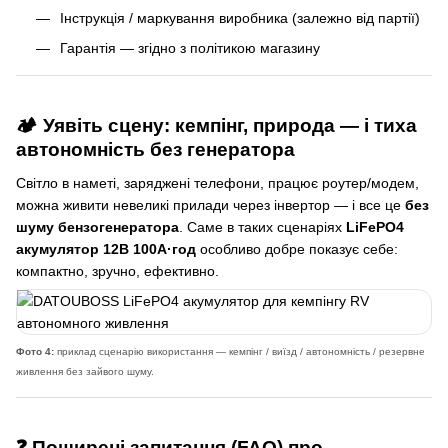
Інструкція / маркування виробника (залежно від партії)
Гарантія — згідно з політикою магазину
🏕️ Уявіть сцену: кемпінг, природа — і тиха
автономність без генератора
Світло в наметі, заряджені телефони, працює роутер/модем,
можна живити невеликі прилади через інвертор — і все це
без
шуму бензогенератора
. Саме в таких сценаріях
LiFePO4
акумулятор 12В 100А·год
особливо добре показує себе:
компактно, зручно, ефективно.
Фото 4:
приклад сценарію використання — кемпінг / виїзд / автономність / резервне
живлення без зайвого шуму.
❓ Поширені запитання (FAQ) про