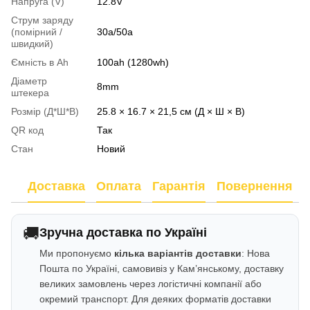
Напруга (V)
12.8V
Струм заряду
(помірний /
30a/50a
швидкий)
Ємність в Аh
100ah (1280wh)
Діаметр
8mm
штекера
Розмір (Д*Ш*В)
25.8 × 16.7 × 21,5 см (Д × Ш × В)
QR код
Так
Стан
Новий
Доставка
Оплата
Гарантія
Повернення
🚚
Зручна доставка по Україні
Ми пропонуємо
кілька варіантів доставки
: Нова
Пошта по Україні, самовивіз у Кам’янському, доставку
великих замовлень через логістичні компанії або
окремий транспорт. Для деяких форматів доставки