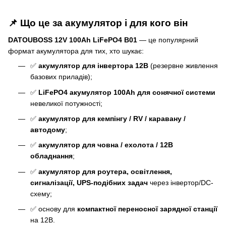
📌 Що це за акумулятор і для кого він
DATOUBOSS 12V 100Ah LiFePO4 B01
— це популярний
формат акумулятора для тих, хто шукає:
✅
акумулятор для інвертора 12В
(резервне живлення
базових приладів);
✅
LiFePO4 акумулятор 100Ah для сонячної системи
невеликої потужності;
✅
акумулятор для кемпінгу / RV / каравану /
автодому
;
✅
акумулятор для човна / ехолота / 12В
обладнання
;
✅
акумулятор для роутера, освітлення,
сигналізації, UPS-подібних задач
через інвертор/DC-
схему;
✅ основу для
компактної переносної зарядної станції
на 12В.