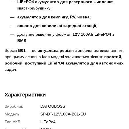
LiFePO4 акумулятор для резервного живлення
квартири/будинку;
акумулятор для кемпінгу, RV, човна
;
основа для невеликої зарядної станції
;
доступне рішення у форматі
12V 100Ah LiFePO4 з
BMS
.
Версія
B01
— це
актуальна ревізія
з оновленим виконанням,
при цьому основна ідея моделі залишається тією ж:
простий,
робочий, доступний LiFePO4 акумулятор для автономних
задач
.
Характеристики
Виробник
DATOUBOSS
Модель
SP-DT-12V100A-B01-EU
Тип АКБ
LiFePo4