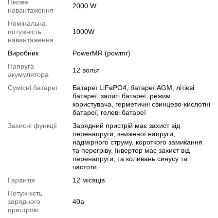
Пікове
2000 W
навантаження
Номінальна
потужність
1000W
навантаження
Виробник
PowerMR (powmr)
Напруга
12 вольт
акумулятора
Сумісні батареї
Батареї LiFePO4, батареї AGM, літієві
батареї, залиті батареї, режим
користувача, герметичні свинцево-кислотні
батареї, гелеві батареї
Захисні функції
Зарядний пристрій має захист від
перенапруги, зниженої напруги,
надмірного струму, короткого замикання
та перегріву. Інвертор має захист від
перенапруги, та коливань синусу та
частоти.
Гарантія
12 місяців
Потужність
зарядного
40а
пристрою