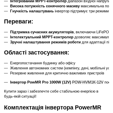
Інтегрований MPPT-контролер
 діапазон вхідної напруги
Висока потужність сонячного масиву
 максимальна поту
Гнучкість налаштувань
 інвертор підтримує три режими з
Переваги:
Підтримка сучасних акумуляторів
, включаючи LiFePO4 і 
Інтелектуальний MPPT-контролер
 дозволяє максимальн
Зручні налаштування режимів роботи
 для адаптації під 
Області застосування:
Енергопостачання будинку або офісу
Живлення автономних систем (кемпінгу, дачі, мобільні уст
Резервне живлення для критично важливих пристроїв
Інвертор PowMR Pro 1000W (12V) 
POW-HVM1K-12V
 поєд
Купити зараз і забезпечте себе стабільною енергією в
будь-якій ситуації!
Комплектація інвертора PowerMR