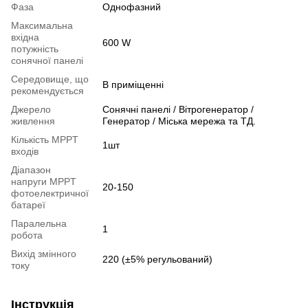
Фаза
Однофазний
Максимальна
вхідна
600 W
потужність
сонячної панелі
Середовище, що
В приміщенні
рекомендується
Джерело
Сонячні панелі / Вітрогенератор /
живлення
Генератор / Міська мережа та ТД.
Кількість MPPT
1шт
входів
Діапазон
напруги MPPT
20-150
фотоелектричної
батареї
Паралельна
1
робота
Вихід змінного
220 (±5% регульований)
току
Інструкція