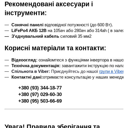
Рекомендовані аксесуари і
інструменти:
Сонячні панелі
 відповідної потужності (до 600 Вт).
LiFePo4 АКБ 12В 
на 105ач або 280ач або 314ah ( в залежн
З'єднувальний кабель 
силовий 35 мм2
Корисні матеріали та контакти:
Відеоогляд:
 ознайомтеся з функціями інвертора в нашому
Технічна документація:
 завантажити інструкцію по налаш
Спільнота в Viber:
 Приєднуйтесь до нашої
групи в Viber
 
Контактні дані:
отримаєте консультацію у наших менеджер
+380 (93) 344-18-77
+380 (97) 029-60-30
+380 (95) 503-66-69
Увага! Правила зберігання та