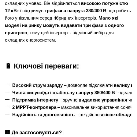
складних умовах. Він відрізняється
високою потужністю
12 кВт
і підтримує
трифазна напруга 380/400 В
, що робить
його унікальним серед гібридних інверторів.
Мало які
моделі на ринку можуть видавати три фази з одного
пристрою
, тому цей інвертор – відмінний вибір для
складних енергосистем.
🔋 Ключові переваги:
Високий струм заряду
 – дозволяє підключати 
велику кі
Чиста синусоїда і стабільну напругу 380/400 В
 – ідеальн
Підтримка інтернету
 – зручне 
видалене управління
 чер
2 MPPT-контролера
 – максимальне використання сонячної
Надійність та довговічність
 – це дійсно 
якісне обладнан
🏢 Де застосовується?