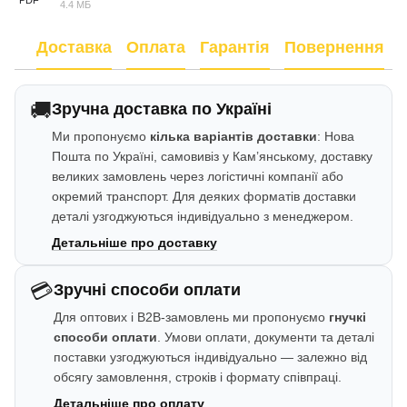
4.4 МБ
Доставка
Оплата
Гарантія
Повернення
🚚
Зручна доставка по Україні
Ми пропонуємо
кілька варіантів доставки
: Нова
Пошта по Україні, самовивіз у Кам’янському, доставку
великих замовлень через логістичні компанії або
окремий транспорт. Для деяких форматів доставки
деталі узгоджуються індивідуально з менеджером.
Детальніше про доставку
💳
Зручні способи оплати
Для оптових і B2B-замовлень ми пропонуємо
гнучкі
способи оплати
. Умови оплати, документи та деталі
поставки узгоджуються індивідуально — залежно від
обсягу замовлення, строків і формату співпраці.
Детальніше про оплату