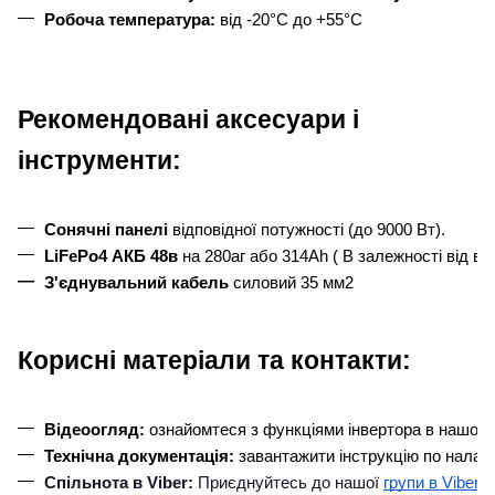
Робоча температура:
 від -20°C до +55°C
Рекомендовані аксесуари і
інструменти:
Сонячні панелі
 відповідної потужності (до 9000 Вт).
LiFePo4 АКБ 48в 
на 280аг або 314Ah ( В залежності від ви
З'єднувальний кабель 
силовий 35 мм2
Корисні матеріали та контакти:
Відеоогляд:
 ознайомтеся з функціями інвертора в нашому
Технічна документація:
 завантажити інструкцію по налаш
Спільнота в Viber:
 Приєднуйтесь до нашої
групи в Viber
 