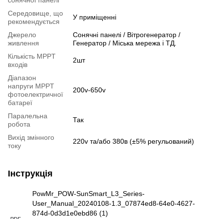
Середовище, що
У приміщенні
рекомендується
Джерело
Сонячні панелі / Вітрогенератор /
живлення
Генератор / Міська мережа і ТД.
Кількість MPPT
2шт
входів
Діапазон
напруги MPPT
200v-650v
фотоелектричної
батареї
Паралельна
Так
робота
Вихід змінного
220v та/або 380в (±5% регульований)
току
Інструкція
PowMr_POW-SunSmart_L3_Series-
User_Manual_20240108-1.3_07874ed8-64e0-4627-
874d-0d3d1e0ebd86 (1)
PDF