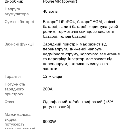
Виробник
PowerMR (powmr)
Напруга
48 вольт
акумулятора
Сумісні батареї
Батареї LiFePO4, батареї AGM, літієві
батареї, залиті батареї, користувацький
режим, герметичні свинцево-кислотні
батареї, гелеві батареї
Захисні функції
Зарядний пристрій має захист від
перенапруги, зниженої напруги,
надмірного струму, короткого замикання
та перегріву. Інвертор має захист від
перенапруги, і коливань синуса та
частоти.
Гарантія
12 місяців
Потужність
зарядного
260A
пристрою
Фаза
Однофазний та/або трифазний (±5%
регульований)
Максимальна
вхідна
9000W
потужність
сонячної панелі