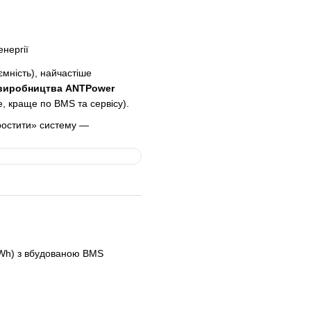
нергії
ємність), найчастіше
виробництва ANTPower
е, краще по BMS та сервісу).
ростити» систему —
Wh) з вбудованою BMS