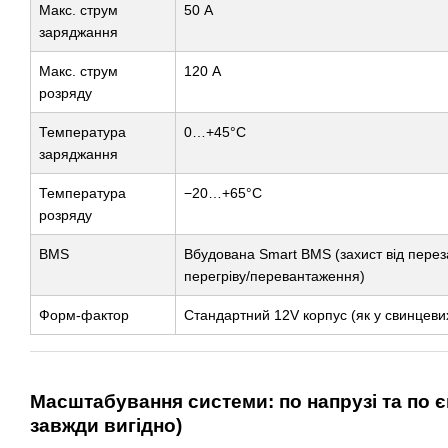
Макс. струм
50 А
заряджання
Макс. струм
120 А
розряду
Температура
0…+45°C
заряджання
Температура
−20…+65°C
розряду
BMS
Вбудована Smart BMS (захист від пере
перегріву/перевантаження)
Форм-фактор
Стандартний 12V корпус (як у свинцеви
Масштабування системи: по напрузі та по є
завжди вигідно)