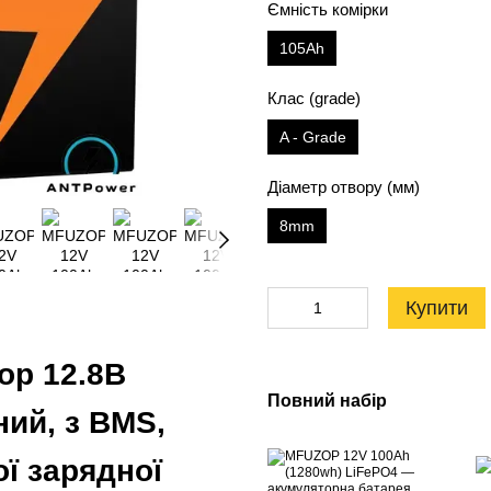
Ємність комірки
105Аh
Клас (grade)
A - Grade
Діаметр отвору (мм)
8mm
Купити
ор 12.8В
Повний набір
ий, з BMS,
ї зарядної