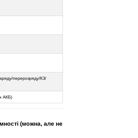
заряду/перерозряду/КЗ/
х АКБ)
мності (можна, але не