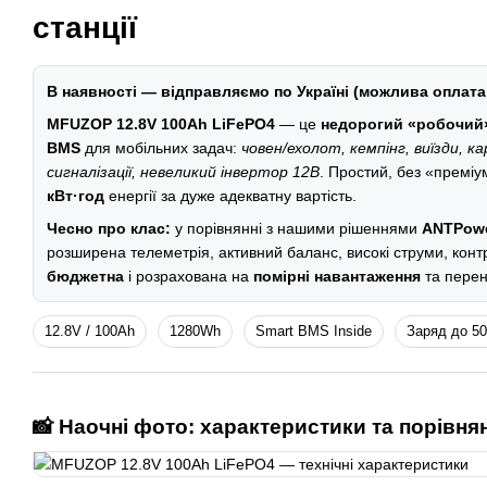
станції
В наявності — відправляємо по Україні (можлива оплата
MFUZOP 12.8V 100Ah LiFePO4
— це
недорогий «робочий
BMS
для мобільних задач:
човен/ехолот, кемпінг, виїзди, к
сигналізації, невеликий інвертор 12В
. Простий, без «премі
кВт·год
енергії за дуже адекватну вартість.
Чесно про клас:
у порівнянні з нашими рішеннями
ANTPow
розширена телеметрія, активний баланс, високі струми, конт
бюджетна
і розрахована на
помірні навантаження
та перен
12.8V / 100Ah
1280Wh
Smart BMS Inside
Заряд до 5
📸 Наочні фото: характеристики та порівня