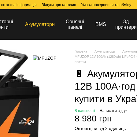
онтактна інформація
Відгуки про магазин
Умови повернення та обміну
яторні
Сонячні
3д
Акумулятори
BMS
енти
панелі
принтери
Головна
Акумулятори
Акумуля
MFUZOP 12V 100Ah (1280wh) LiFePO4 — 
систем
🔋 Акумулят
12В 100А·год
купити в Укра
В наявності
Написати відгук
8 980 грн
Оптові ціни від 2 одиниць