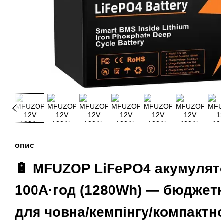
опис
🔋 MFUZOP LiFePO4 акумулят
100А·год (1280Wh) — бюджетн
для човна/кемпінгу/компактно