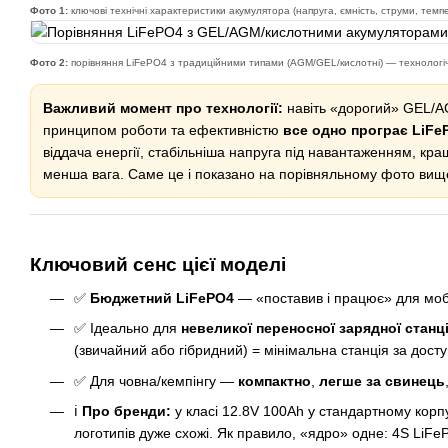
Фото 1:
ключові технічні характеристики акумулятора (напруга, ємність, струми, темп
Фото 2:
порівняння LiFePO4 з традиційними типами (AGM/GEL/кислотні) — технологічн
Важливий момент про технології:
навіть «дорогий» GEL/A
принципом роботи та ефективністю
все одно програє LiFe
віддача енергії, стабільніша напруга під навантаженням, кра
менша вага. Саме це і показано на порівняльному фото вищ
Ключовий сенс цієї моделі
✅
Бюджетний LiFePO4
— «поставив і працює» для моб
✅ Ідеально для
невеликої переносної зарядної станці
(звичайний або гібридний) = мінімальна станція за досту
✅ Для човна/кемпінгу —
компактно
,
легше за свинець
ℹ️
Про бренди:
у класі 12.8V 100Ah у стандартному корп
логотипів дуже схожі. Як правило, «ядро» одне: 4S LiF