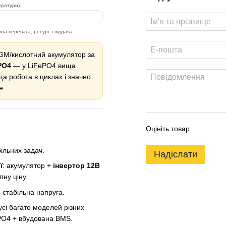
ератури).
а перевага, ресурс і віддача.
GM/кислотний акумулятор за
PO4
— у LiFePO4 вища
ща робота в циклах і значно
е.
Оцініть товар
ільних задач.
Надіслати
ї
: акумулятор +
інвертор 12В
пну ціну.
, стабільна напруга.
усі багато моделей різних
ePO4 + вбудована BMS.