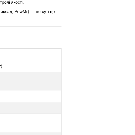
тролі якості.
иклад, PowMr) — по суті це
т)