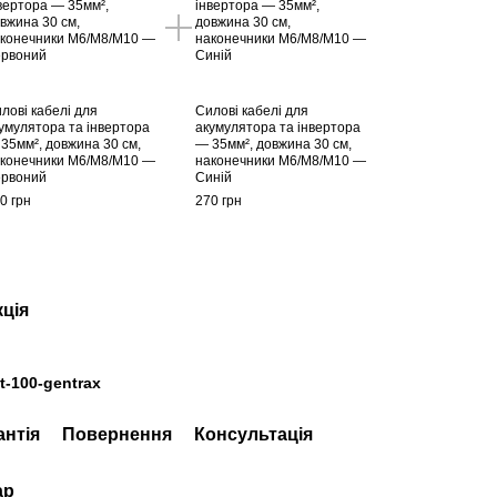
лові кабелі для
Силові кабелі для
умулятора та інвертора
акумулятора та інвертора
35мм², довжина 30 см,
— 35мм², довжина 30 см,
конечники М6/М8/М10 —
наконечники М6/М8/М10 —
рвоний
Синій
0 грн
270 грн
кція
t-100-gentrax
антія
Повернення
Консультація
ар