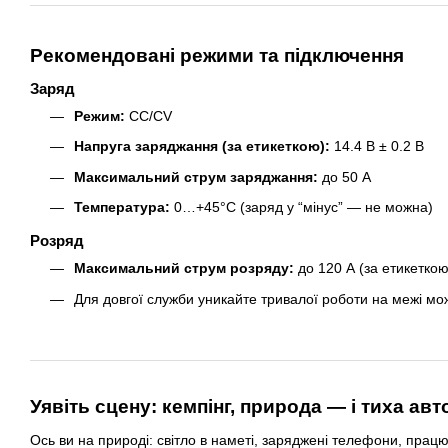
Рекомендовані режими та підключення
Заряд
Режим:
CC/CV
Напруга заряджання (за етикеткою):
14.4 В ± 0.2 В
Максимальний струм заряджання:
до 50 А
Температура:
0…+45°C (заряд у “мінус” — не можна)
Розряд
Максимальний струм розряду:
до 120 А (за етикеткою
Для довгої служби уникайте тривалої роботи на межі мо
Уявіть сцену: кемпінг, природа — і тиха ав
Ось ви на природі: світло в наметі, заряджені телефони, прац