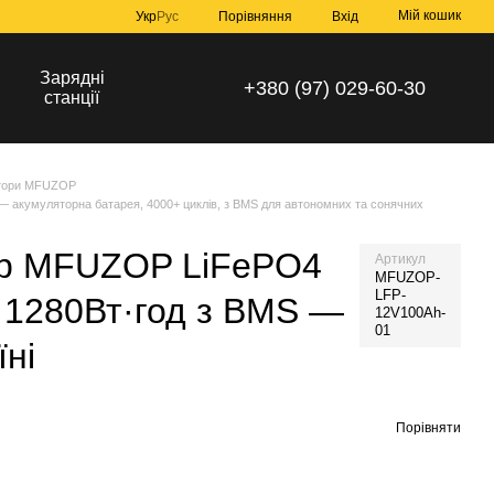
Мій кошик
Порівняння
Укр
Рус
Вхід
Зарядні
+380 (97) 029-60-30
станції
тори MFUZOP
акумуляторна батарея, 4000+ циклів, з BMS для автономних та сонячних
ор MFUZOP LiFePO4
Артикул
MFUZOP-
LFP-
 1280Вт·год з BMS —
12V100Ah-
01
їні
Порівняти