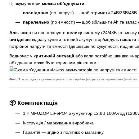
Ці акумулятори
можна об’єднувати
:
послідовно
(по напрузі) — щоб отримати 24В/36В/48В
паралельно
(по ємності) — щоб збільшити Ah та запас е
Але:
якщо ви вже плануєте
велику
систему (24/48В та високу 
вигідніше
відразу купити готовий акумулятор/модуль
нашого 
потрібної напруги та ємності (дешевше по сукупності, надійніш
Водночас у
критичній ситуації
або коли потрібно швидко «на
об’єднання може бути корисним рішенням.
Фото 3:
приклади з’єднання акумуляторів: серійно (напруга) та паралельно (ємність).
📦 Комплектація
1 × MFUZOP LiFePO4 акумулятор 12.8В 100А·год (1280
Інструкція / маркування виробника
Гарантія — згідно з політикою магазину