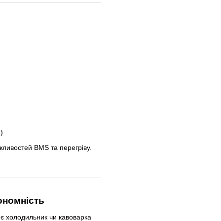
)
жливостей BMS та перегріву.
тономність
ює холодильник чи кавоварка