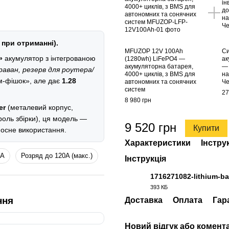
 при отриманні).
MFUZOP 12V 100Ah
Си
»
акумулятор з інтегрованою
(1280wh) LiFePO4 —
ак
акумуляторна батарея,
— 
араван, резерв для роутера/
4000+ циклів, з BMS для
на
ум-фішок», але дає
1.28
автономних та сонячних
Че
систем
27
8 980 грн
er
(металевий корпус,
роль збірки), ця модель —
9 520 грн
Купити
осне використання.
Характеристики
Інстру
0A
Розряд до 120A (макс.)
Інструкція
1716271082-lithium-ba
393 КБ
PDF
ння
Доставка
Оплата
Гар
Новий відгук або комент