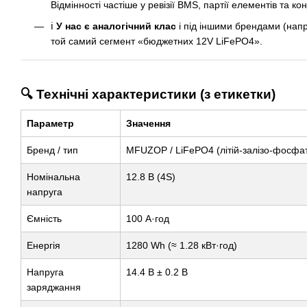
Відмінності частіше у ревізії BMS, партії елементів та кон
ℹ️
У нас є аналогічний клас
і під іншими брендами (напр
той самий сегмент «бюджетних 12V LiFePO4».
🔍 Технічні характеристики (з етикетки)
Параметр
Значення
Бренд / тип
MFUZOP / LiFePO4 (літій-залізо-фосфа
Номінальна
12.8 В (4S)
напруга
Ємність
100 А·год
Енергія
1280 Wh (≈ 1.28 кВт·год)
Напруга
14.4 В ± 0.2 В
заряджання