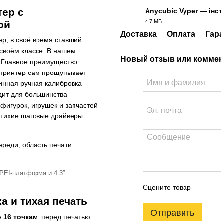
тер с
Anycubic Vyper — інс
4.7 МБ
ой
PDF
Доставка
Оплата
Гар
, в своё время ставший
своём классе. В нашем
Новый отзыв или комме
. Главное преимущество
 принтер сам прощупывает
тинная ручная калибровка
ит для большинства
фигурок, игрушек и запчастей
и тихие шаговые драйверы
 PEI-платформа и 4.3″
Оцените товар
а и тихая печать
Отправить
 16 точкам
: перед печатью