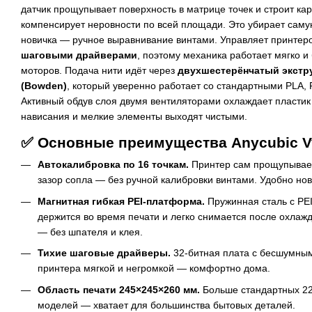
датчик прощупывает поверхность в матрице точек и строит ка
компенсирует неровности по всей площади. Это убирает сам
новичка — ручное выравнивание винтами. Управляет принтер
шаговыми драйверами
, поэтому механика работает мягко и
моторов. Подача нити идёт через
двухшестерёнчатый экстр
(Bowden)
, который уверенно работает со стандартными PLA,
Активный обдув слоя двумя вентиляторами охлаждает пластик
нависания и мелкие элементы выходят чистыми.
✅ Основные преимущества Anycubic V
Автокалибровка по 16 точкам.
Принтер сам прощупывает
зазор сопла — без ручной калибровки винтами. Удобно но
Магнитная гибкая PEI-платформа.
Пружинная сталь с PE
держится во время печати и легко снимается после охлажд
— без шпателя и клея.
Тихие шаговые драйверы.
32-битная плата с бесшумны
принтера мягкой и негромкой — комфортно дома.
Область печати 245×245×260 мм.
Больше стандартных 22
моделей — хватает для большинства бытовых деталей.