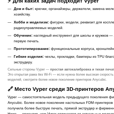
⚡ Для каких задач подходит Vyper
Дом и быт:
крючки, органайзеры, держатели, замена мел
хозяйству.
Хобби и моделизм:
фигурки, модели, реквизит для коспле
радиоуправляемых моделей.
Обучение:
наглядный инструмент для школы и кружков —
первую печать.
Прототипирование:
функциональные корпуса, кронштейн
Гибкие изделия:
чехлы, прокладки, бамперы из TPU благ
экструдеру.
Сильные стороны Vyper —
простая автокалибровка и тихая печа
Это открытая рама без Wi-Fi — если нужна более высокая скорость
моделей, смотрите более новое поколение принтеров Anycubic.
🔗 Место Vyper среди 3D-принтеров An
Vyper — самостоятельная модель предыдущего поколения ф
Anycubic. Более новое поколение настольных FDM-принтеров 
получила более быструю печать, прямой экструдер и фирменн
Ниже — ориентир, чем Vyper отличается от актуальных модел