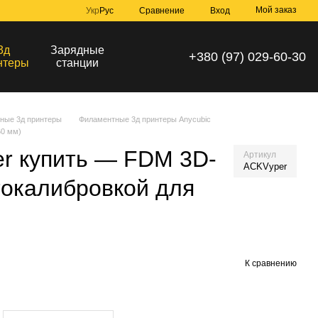
Мой заказ
Сравнение
Укр
Рус
Вход
3д
Зарядные
+380 (97) 029-60-30
нтеры
станции
ные 3д принтеры
Филаментные 3д принтеры Anycubic
60 мм)
er купить — FDM 3D-
Артикул
ACKVyper
токалибровкой для
К сравнению