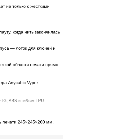
ет не только с жёсткими
аузу, когда нить закончилась
пуса — лоток для ключей и
еткой области печати прямо
ETG, ABS и гибким TPU.
ь печати 245×245×260 мм,