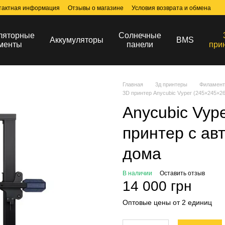
тактная информация
Отзывы о магазине
Условия возврата и обмена
ляторные
Солнечные
Аккумуляторы
BMS
менты
панели
при
Главная
3д принтеры
Филамент
3D принтер Anycubic Vyper (245×245×2
Anycubic Vyp
принтер с ав
дома
В наличии
Оставить отзыв
14 000 грн
Оптовые цены от 2 единиц