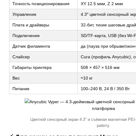
Точность позиционирования
XY 12.5 мкм, Z 2 мкм
Управление
4.3″ цветной сенсорный эк
Плата и драйверы
32-бит, тихие шаговые дра
Подключение
SD/TF-карта, USB (без Wi-
Датчик филамента
да (пауза при обрыве/окон
Слайсер
Cura (профиль Anycubic), с
Габариты принтера
508 × 457 × 516 мм
Вес
≈10 кг
Питание
100–240 В, 24 В / 350 Вт
Цветной сенсорный экран 4.3″ и съёмная магнитная PE
работу.