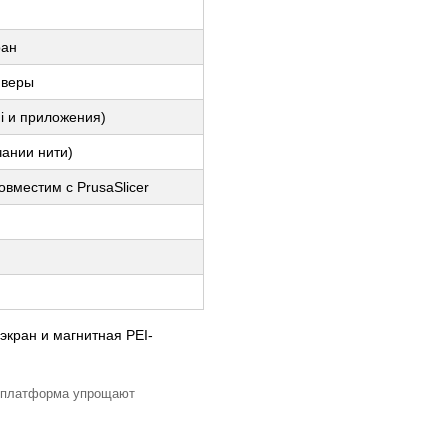
ран
йверы
Fi и приложения)
чании нити)
овместим с PrusaSlicer
I-платформа упрощают