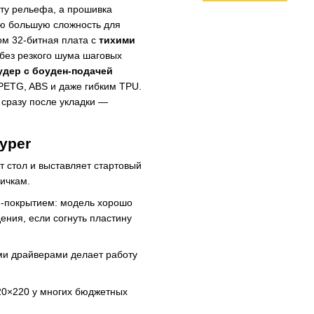
рту рельефа, а прошивка
ую большую сложность для
ом 32-битная плата с
тихими
 без резкого шума шаговых
удер с боуден-подачей
 PETG, ABS и даже гибким TPU.
 сразу после укладки —
yper
 стол и выставляет стартовый
вичкам.
I-покрытием: модель хорошо
ения, если согнуть пластину
ми драйверами делает работу
0×220 у многих бюджетных