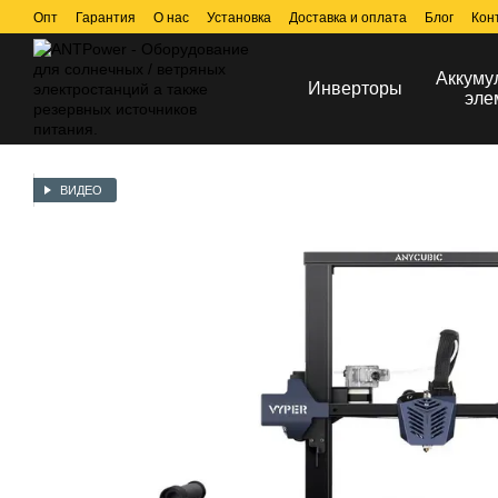
Перейти к основному контенту
Опт
Гарантия
О нас
Установка
Доставка и оплата
Блог
Кон
Аккуму
Инверторы
эле
ВИДЕО