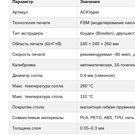
Параметр
Значение
Артикул
ACKVyper
Технология печати
FDM (моделирование напл
Тип экструдера
боуден (Bowden), двухшес
Область печати (Ш×Г×В)
245 × 245 × 260 мм
Скорость печати
рекомендуемая ~80 мм/с, д
Калибровка
автоматическая, 16-точечн
Диаметр сопла
0.4 мм (сменное)
Макс. температура сопла
260 °C
Макс. температура стола
110 °C
Покрытие стола
магнитная гибкая пружинна
Совместимые материалы
PLA, PETG, ABS, TPU; нить
Толщина слоя
0.05–0.3 мм