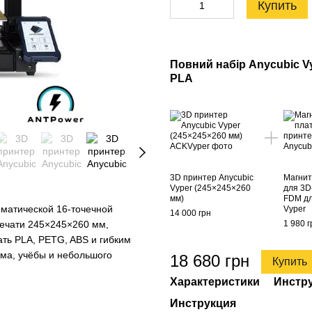
Купить
Повний набір Anycubic Vy
PLA
3D принтер Anycubic
Магни
Vyper (245×245×260
для 3D
мм)
FDM дл
матической 16-точечной
Vyper
14 000 грн
печати 245×245×260 мм,
1 980 г
ать PLA, PETG, ABS и гибким
ома, учёбы и небольшого
18 680 грн
Купить
Характеристики
Инстр
Инструкция