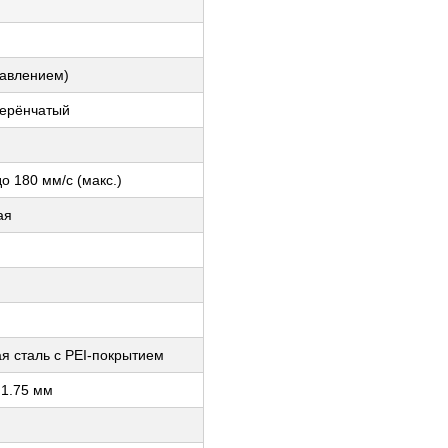
авлением)
терёнчатый
о 180 мм/с (макс.)
ая
я сталь с PEI-покрытием
 1.75 мм