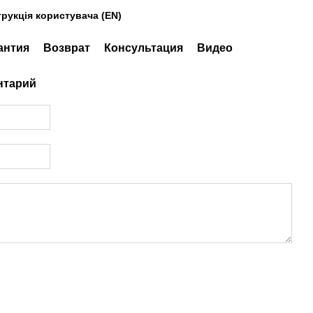
трукція користувача (EN)
антия
Возврат
Консультация
Видео
нтарий