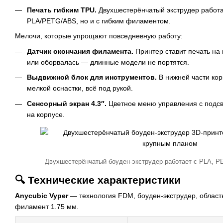
Печать гибким TPU.
Двухшестерёнчатый экструдер работа
PLA/PETG/ABS, но и с гибким филаментом.
Мелочи, которые упрощают повседневную работу:
Датчик окончания филамента.
Принтер ставит печать на п
или оборвалась — длинные модели не портятся.
Выдвижной блок для инструментов.
В нижней части кор
мелкой оснастки, всё под рукой.
Сенсорный экран 4.3″.
Цветное меню управления с подсв
на корпусе.
Двухшестерёнчатый боуден-экструдер работает с PLA, P
🔍 Технические характеристики
Anycubic Vyper
— технология FDM, боуден-экструдер, област
филамент 1.75 мм.