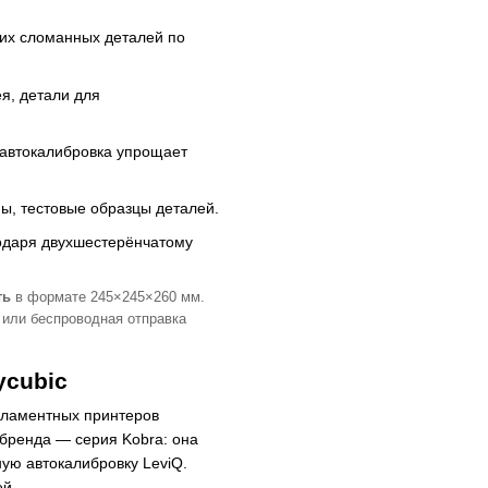
ких сломанных деталей по
я, детали для
 автокалибровка упрощает
ы, тестовые образцы деталей.
одаря двухшестерёнчатому
ть
в формате 245×245×260 мм.
 или беспроводная отправка
ycubic
иламентных принтеров
бренда — серия Kobra: она
ую автокалибровку LeviQ.
ей.