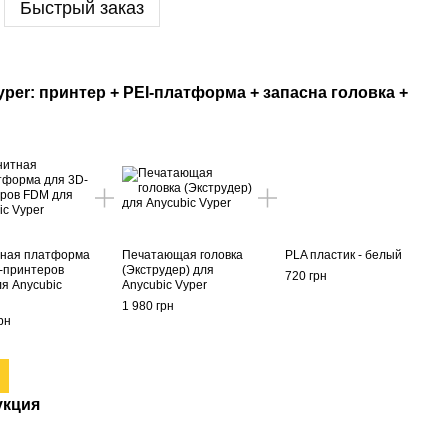
Быстрый заказ
per: принтер + PEI-платформа + запасна головка +
тная платформа
Печатающая головка
PLA пластик - белый
-принтеров
(Экструдер) для
720 грн
я Аnycubic
Anycubic Vyper
1 980 грн
рн
укция