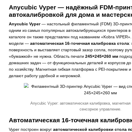
Anycubic Vyper — надёжный FDM-прин
автокалибровкой для дома и мастерск
Anycubic Vyper
— настольный филаментный (FDM) 3D-принтер
одним из самых популярных автокалибрующихся принтеров в 
каталоге он также представлен под названием «Kobra VIPER»
модели —
автоматическая 16-точечная калибровка стола
:
поверхность и выставляет стартовый зазор сопла, поэтому ру
«бумажкой» не нужна. Область печати
245×245×260 мм
подход
домашних задач — от функциональных деталей и корпусов до 
по хозяйству. Магнитная гибкая платформа с PEI-покрытием 
делают работу удобной и негромкой.
Anycubic Vyper: автоматическая калибровка, магнитная
сенсорное управление.
Автоматическая 16-точечная калибровк
Vyper построен вокруг
автоматической калибровки стола по