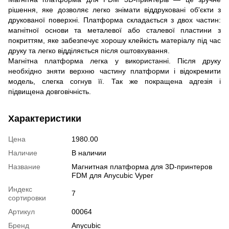
рішення, яке дозволяє легко знімати віддруковані об'єкти з
друкованої поверхні.
Платформа складається з двох частин:
магнітної основи та металевої або сталевої пластини з
покриттям, яке забезпечує хорошу клейкість матеріалу під час
друку та легко відділяється після оштовхування.
Магнітна платформа легка у використанні.
Після друку
необхідно зняти верхню частину платформи і відокремити
модель, слегка согнув її.
Так же покращена адгезія і
підвищена довговічність.
Характеристики
Цена
1980.00
Наличие
В наличии
Название
Магнитная платформа для 3D-принтеров
FDM для Аnycubic Vyper
Индекс
7
сортировки
Артикул
00064
Бренд
Anycubic