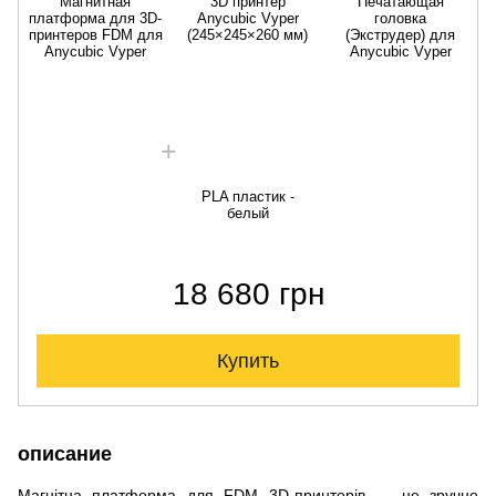
Магнитная
3D принтер
Печатающая
платформа для 3D-
Anycubic Vyper
головка
принтеров FDM для
(245×245×260 мм)
(Экструдер) для
Аnycubic Vyper
Anycubic Vyper
PLA пластик -
белый
18 680 грн
Купить
описание
Магнітна платформа для FDM 3D-принтерів — це зручне