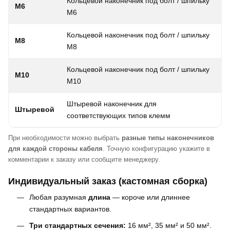
Кольцевой наконечник под болт / шпильку
M6
M6
Кольцевой наконечник под болт / шпильку
M8
M8
Кольцевой наконечник под болт / шпильку
M10
M10
к
Штыревой наконечник для
Штыревой
соответствующих типов клемм
При необходимости можно выбрать
разные типы наконечников
для каждой стороны кабеля
. Точную конфигурацию укажите в
комментарии к заказу или сообщите менеджеру.
Индивидуальный заказ (кастомная сборка)
Любая разумная
длина
— короче или длиннее
стандартных вариантов.
Три стандартных сечения:
16 мм², 35 мм² и 50 мм².