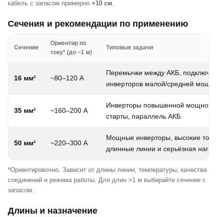
кабель с запасом примерно
+10 см
.
Сечения и рекомендации по применению
Ориентир по
Сечение
Типовые задачи
току* (до ~1 м)
Перемычки между АКБ, подключе
16 мм²
~80–120 А
инверторов малой/средней мощн
Инверторы повышенной мощности
35 мм²
~160–200 А
старты, параллель АКБ
Мощные инверторы, высокие токи
50 мм²
~220–300 А
длинные линии и серьёзная нагру
*Ориентировочно. Зависит от длины линии, температуры, качества
соединений и режима работы. Для длин >1 м выбирайте сечение с
запасом.
Длины и назначение