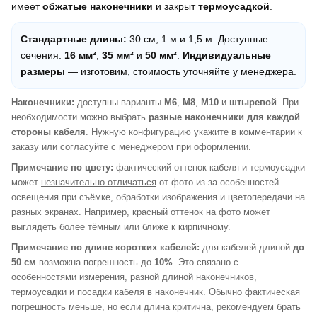
имеет
обжатые наконечники
и закрыт
термоусадкой
.
Стандартные длины:
30 см, 1 м и 1,5 м. Доступные
сечения:
16 мм²
,
35 мм²
и
50 мм²
.
Индивидуальные
размеры
— изготовим, стоимость уточняйте у менеджера.
Наконечники:
доступны варианты
M6
,
M8
,
M10
и
штыревой
. При
необходимости можно выбрать
разные наконечники для каждой
стороны кабеля
. Нужную конфигурацию укажите в комментарии к
заказу или согласуйте с менеджером при оформлении.
Примечание по цвету:
фактический оттенок кабеля и термоусадки
может
незначительно отличаться
от фото из-за особенностей
освещения при съёмке, обработки изображения и цветопередачи на
разных экранах. Например, красный оттенок на фото может
выглядеть более тёмным или ближе к кирпичному.
Примечание по длине коротких кабелей:
для кабелей длиной
до
50 см
возможна погрешность до
10%
. Это связано с
особенностями измерения, разной длиной наконечников,
термоусадки и посадки кабеля в наконечник. Обычно фактическая
погрешность меньше, но если длина критична, рекомендуем брать