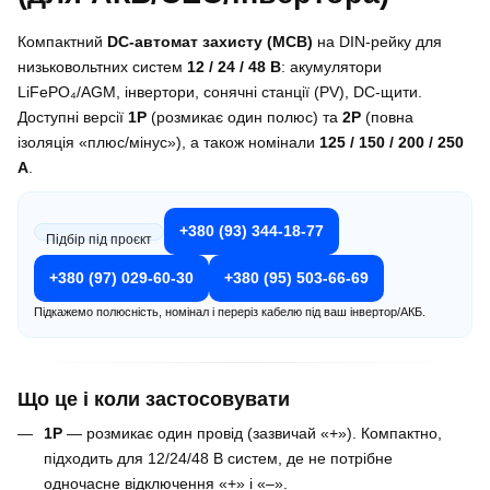
Компактний
DC-автомат захисту (MCB)
на DIN-рейку для
низьковольтних систем
12 / 24 / 48 В
: акумулятори
LiFePO₄/AGM, інвертори, сонячні станції (PV), DC-щити.
Доступні версії
1P
(розмикає один полюс) та
2P
(повна
ізоляція «плюс/мінус»), а також номінали
125 / 150 / 200 / 250
А
.
+380 (93) 344-18-77
Підбір під проєкт
+380 (97) 029-60-30
+380 (95) 503-66-69
Підкажемо полюсність, номінал і переріз кабелю під ваш інвертор/АКБ.
Що це і коли застосовувати
1P
— розмикає один провід (зазвичай «+»). Компактно,
підходить для 12/24/48 В систем, де не потрібне
одночасне відключення «+» і «–».