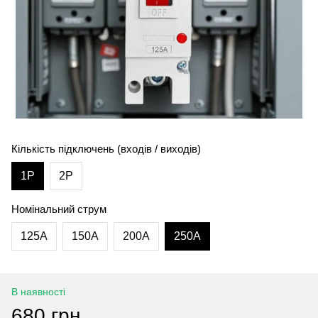
Кількість підключень (входів / виходів)
1P
2P
Номінальний струм
125А
150А
200А
250А
В наявності
680 грн