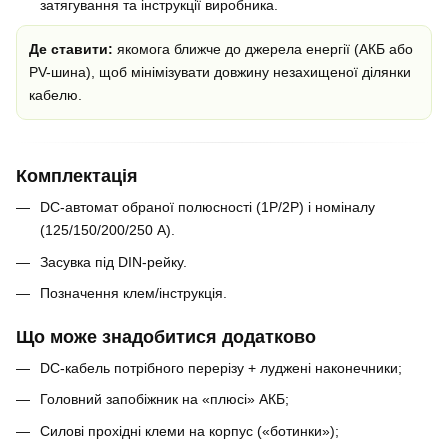
затягування та інструкції виробника.
Де ставити:
якомога ближче до джерела енергії (АКБ або
PV-шина), щоб мінімізувати довжину незахищеної ділянки
кабелю.
Комплектація
DC-автомат обраної полюсності (1P/2P) і номіналу
(125/150/200/250 А).
Засувка під DIN-рейку.
Позначення клем/інструкція.
Що може знадобитися додатково
DC-кабель потрібного перерізу + луджені наконечники;
Головний запобіжник на «плюсі» АКБ;
Силові прохідні клеми на корпус («ботинки»);