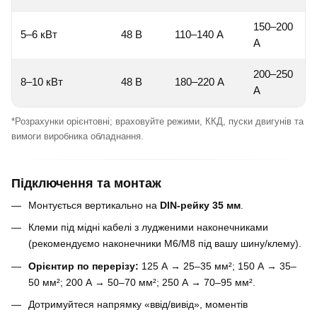
150–200
5–6 кВт
48 В
110–140 А
А
200–250
8–10 кВт
48 В
180–220 А
А
*Розрахунки орієнтовні; враховуйте режими, ККД, пуски двигунів та
вимоги виробника обладнання.
Підключення та монтаж
Монтується вертикально на
DIN-рейку 35 мм
.
Клеми під мідні кабелі з лудженими наконечниками
(рекомендуємо наконечники М6/М8 під вашу шину/клему).
Орієнтир по перерізу:
125 А → 25–35 мм²; 150 А → 35–
50 мм²; 200 А → 50–70 мм²; 250 А → 70–95 мм².
Дотримуйтеся напрямку «ввід/вивід», моментів