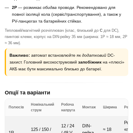
2P
— розмикає
обидва
проводи. Рекомендовано для
повної ізоляції кола (сервіс/транспортування), а також у
PV-ланцюгах та батарейних стійках.
Тепловий/магнітний розчіплювач (клас, близький до
C
для DC),
гвинтові клеми, корпус на DIN-рейку 35 мм (ширина: 1P ≈ 18 мм, 2P
≈ 36 мм).
Важливо:
автомат встановлюйте як
додатковий
DC-
захист. Головний високострумовий
запобіжник
на «плюсі»
АКБ має бути максимально близько до батареї.
Опції та варіанти
Номінальний
Робоча
Полюсів
Монтаж
Ширина
Реко
струм
напруга
Роз
12 / 24
DIN-
125 / 150 /
≈ 18
«пл
1P
/ 48 V
рейка