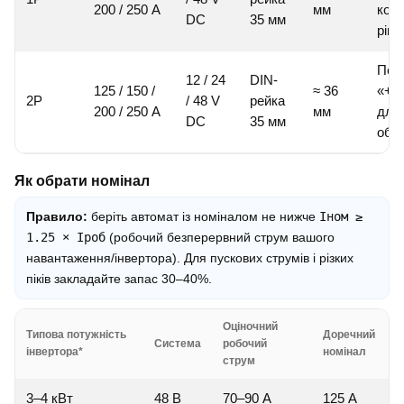
200 / 250 А
мм
ком
DC
35 мм
ріше
Повн
12 / 24
DIN-
125 / 150 /
≈ 36
«+» 
2P
/ 48 V
рейка
200 / 250 А
мм
для
DC
35 мм
обс
Як обрати номінал
Правило:
беріть автомат із номіналом не нижче
Iном ≥
1.25 × Iроб
(робочий безперервний струм вашого
навантаження/інвертора). Для пускових струмів і різких
піків закладайте запас 30–40%.
Оціночний
Типова потужність
Доречний
Система
робочий
інвертора*
номінал
струм
3–4 кВт
48 В
70–90 А
125 А