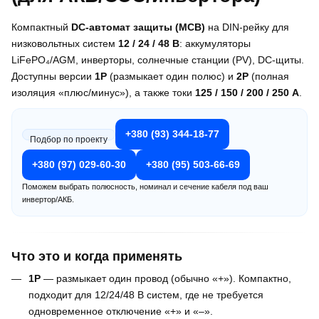
Компактный
DC-автомат защиты (MCB)
на DIN-рейку для
низковольтных систем
12 / 24 / 48 В
: аккумуляторы
LiFePO₄/AGM, инверторы, солнечные станции (PV), DC-щиты.
Доступны версии
1P
(размыкает один полюс) и
2P
(полная
изоляция «плюс/минус»), а также токи
125 / 150 / 200 / 250 А
.
+380 (93) 344-18-77
Подбор по проекту
+380 (97) 029-60-30
+380 (95) 503-66-69
Поможем выбрать полюсность, номинал и сечение кабеля под ваш
инвертор/АКБ.
Что это и когда применять
1P
— размыкает один провод (обычно «+»). Компактно,
подходит для 12/24/48 В систем, где не требуется
одновременное отключение «+» и «–».