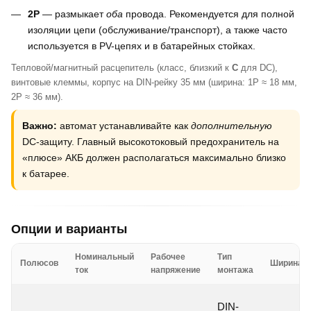
2P
— размыкает
оба
провода. Рекомендуется для полной
изоляции цепи (обслуживание/транспорт), а также часто
используется в PV-цепях и в батарейных стойках.
Тепловой/магнитный расцепитель (класс, близкий к
C
для DC),
винтовые клеммы, корпус на DIN-рейку 35 мм (ширина: 1P ≈ 18 мм,
2P ≈ 36 мм).
Важно:
автомат устанавливайте как
дополнительную
DC-защиту. Главный высокотоковый предохранитель на
«плюсе» АКБ должен располагаться максимально близко
к батарее.
Опции и варианты
Номинальный
Рабочее
Тип
Полюсов
Ширина
ток
напряжение
монтажа
DIN-