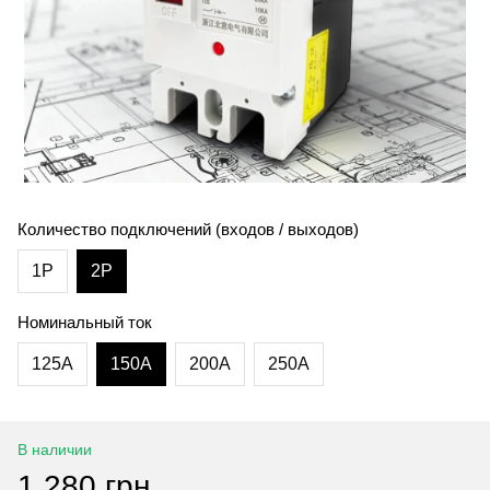
Количество подключений (входов / выходов)
1P
2P
Номинальный ток
125А
150А
200А
250А
В наличии
1 280 грн