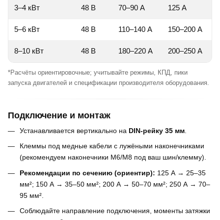
3–4 кВт
48 В
70–90 А
125 А
5–6 кВт
48 В
110–140 А
150–200 А
8–10 кВт
48 В
180–220 А
200–250 А
*Расчёты ориентировочные; учитывайте режимы, КПД, пики
запуска двигателей и спецификации производителя оборудования.
Подключение и монтаж
Устанавливается вертикально на
DIN-рейку 35 мм
.
Клеммы под медные кабели с лужёными наконечниками
(рекомендуем наконечники М6/М8 под ваш шин/клемму).
Рекомендации по сечению (ориентир):
125 А → 25–35
мм²; 150 А → 35–50 мм²; 200 А → 50–70 мм²; 250 А → 70–
95 мм².
Соблюдайте направление подключения, моменты затяжки