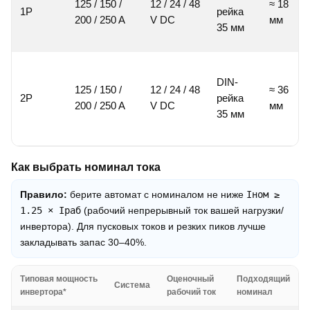
125 / 150 /
12 / 24 / 48
≈ 18
1P
рейка
200 / 250 A
V DC
мм
35 мм
DIN-
125 / 150 /
12 / 24 / 48
≈ 36
2P
рейка
200 / 250 A
V DC
мм
35 мм
Как выбрать номинал тока
Правило:
берите автомат с номиналом не ниже
Iном ≥
1.25 × Iраб
(рабочий непрерывный ток вашей нагрузки/
инвертора). Для пусковых токов и резких пиков лучше
закладывать запас 30–40%.
Типовая мощность
Оценочный
Подходящий
Система
инвертора*
рабочий ток
номинал