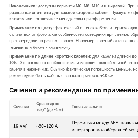
Наконечники:
доступны варианты
M6
,
M8
,
M10
и
штыревой
. При 
разные наконечники для каждой стороны кабеля
. Нужную конф
к заказу или согласуйте с менеджером при оформлении.
Примечание по цвету:
фактический оттенок кабеля и термоусадк
отличаться
от фото из-за особенностей освещения при съёмке, обр
цветопередачи на разных экранах. Например, красный оттенок на 
тёмным или ближе к кирпичному.
Примечание по длине коротких кабелей:
для кабелей длиной
до
10%
. Это связано с особенностями измерения, разной длиной нако
кабеля в наконечник. Обычно фактическая погрешность меньше, но
рекомендуем брать кабель с запасом примерно
+10 см
.
Сечения и рекомендации по применен
Ориентир по
Сечение
Типовые задачи
току* (до ~1 м)
Перемычки между АКБ, подклю
16 мм²
~80–120 А
инверторов малой/средней мощ