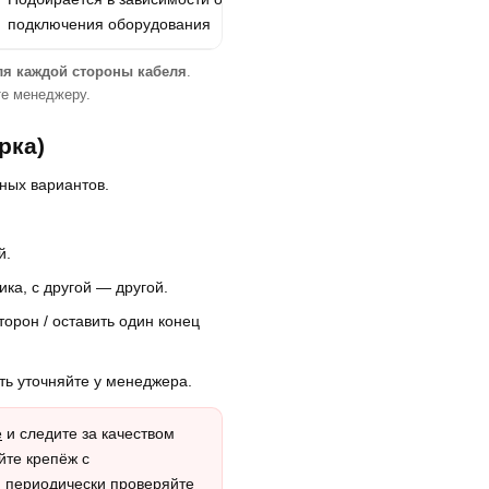
подключения оборудования
ля каждой стороны кабеля
.
те менеджеру.
рка)
ных вариантов.
й.
ка, с другой — другой.
торон / оставить один конец
ть уточняйте у менеджера.
е
и следите за качеством
айте крепёж с
 периодически проверяйте