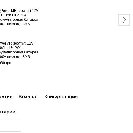
werMR (powmr) 12V
Сило
0Ah LiFePO4 —
акку
кумуляторная батарея,
— 16
00+ циклов,с BMS
нако
Сини
980 грн
180 г
9 
антия
Возврат
Консультация
нтарий