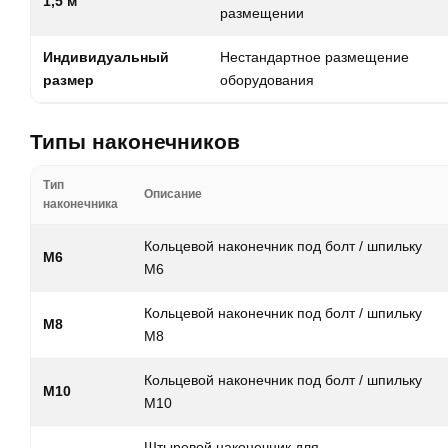
1,5 м
размещении
Индивидуальный
Нестандартное размещение
размер
оборудования
Типы наконечников
Тип
Описание
наконечника
Кольцевой наконечник под болт / шпильку
M6
M6
Кольцевой наконечник под болт / шпильку
M8
M8
Кольцевой наконечник под болт / шпильку
M10
M10
Штыревой наконечник для