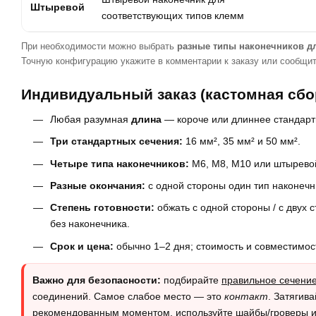
Штыревой
соответствующих типов клемм
При необходимости можно выбрать
разные типы наконечников д
Точную конфигурацию укажите в комментарии к заказу или сообщи
Индивидуальный заказ (кастомная сбо
Любая разумная
длина
— короче или длиннее стандарт
Три стандартных сечения:
16 мм², 35 мм² и 50 мм².
Четыре типа наконечников:
M6, M8, M10 или штырево
Разные окончания:
с одной стороны один тип наконечни
Степень готовности:
обжать с одной стороны / с двух с
без наконечника.
Срок и цена:
обычно 1–2 дня; стоимость и совместимос
Важно для безопасности:
подбирайте
правильное сечени
соединений. Самое слабое место — это
контакт
. Затягив
рекомендованным моментом, используйте шайбы/гроверы и