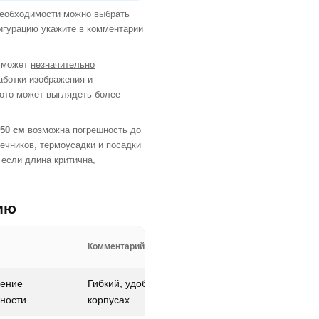
необходимости можно выбрать
игурацию укажите в комментарии
и может
незначительно
аботки изображения и
фото может выглядеть более
 50 см
возможна погрешность до
нечников, термоусадки и посадки
 если длина критична,
ию
Комментарий
чение
Гибкий, удобный в тесных
ности
корпусах