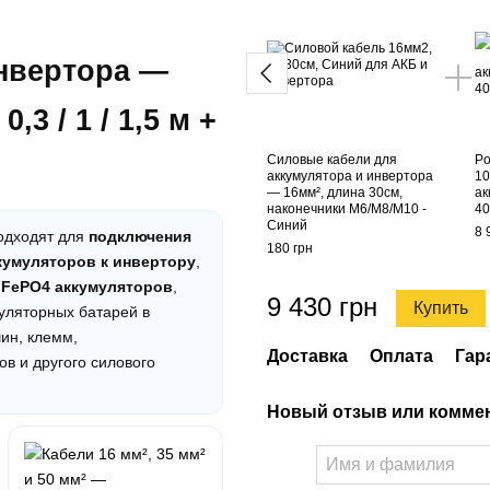
нвертора —
0,3 / 1 / 1,5 м +
Силовые кабели для
Po
аккумулятора и инвертора
10
— 16мм², длина 30см,
ак
наконечники М6/М8/М10 -
40
Синий
8 
одходят для
подключения
180 грн
кумуляторов к инвертору
,
iFePO4 аккумуляторов
,
9 430 грн
Купить
уляторных батарей в
шин, клемм,
Доставка
Оплата
Гар
в и другого силового
Новый отзыв или комме