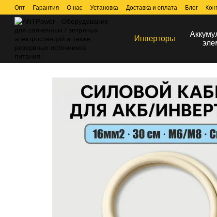
Перейти к основному контенту
Опт
Гарантия
О нас
Установка
Доставка и оплата
Блог
Кон
Аккуму
Инверторы
эле