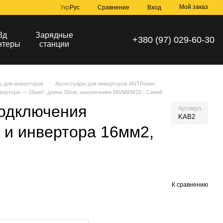
Мой заказ
Сравнение
Укр
Рус
Вход
3д
Зарядные
+380 (97) 029-60-30
нтеры
станции
ы для инверторов
Аксессуары для инверторов ANTPower
вертора — 16мм², длина 30см, наконечники М6/М8/М10 - Синий
подключения
Артикул
KAB2
 и инвертора 16мм2,
К сравнению