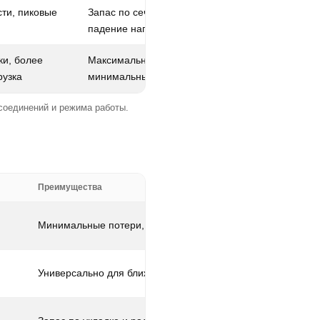
ти, пиковые
Запас по сечению, меньше
падение напряжения
ки, более
Максимальный запас по току и
рузка
минимальные потери
 соединений и режима работы.
Преимущества
Минимальные потери, порядок в сборке
Универсально для ближнего монтажа