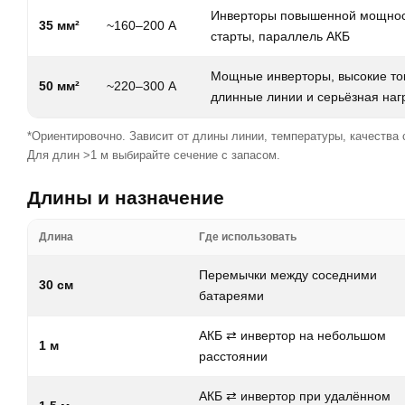
Инверторы повышенной мощнос
35 мм²
~160–200 А
старты, параллель АКБ
Мощные инверторы, высокие то
50 мм²
~220–300 А
длинные линии и серьёзная наг
*Ориентировочно. Зависит от длины линии, температуры, качества
Для длин >1 м выбирайте сечение с запасом.
Длины и назначение
Длина
Где использовать
Перемычки между соседними
30 см
батареями
АКБ ⇄ инвертор на небольшом
1 м
расстоянии
АКБ ⇄ инвертор при удалённом