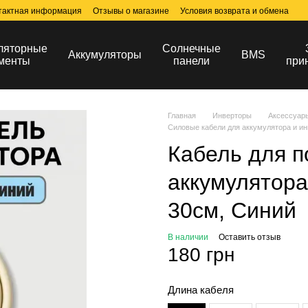
тактная информация
Отзывы о магазине
Условия возврата и обмена
ляторные
Солнечные
Аккумуляторы
BMS
менты
панели
при
Главная
Инверторы
Аксессуар
Силовые кабели для аккумулятора и ин
Кабель для 
аккумулятора
30см, Синий
В наличии
Оставить отзыв
180 грн
Длина кабеля