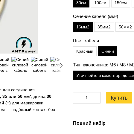
30см
100см
150см
Сечение кабеля (мм²)
16мм2
35мм2
50мм2
Цвет кабеля
Красный
Синий
Тип наконечника: M6 / M8 / 
Уточнюйте в коментарі до з
и для соединения
, 35 или 50 мм²
, длина
30,
Купить
й (−)
для маркировки
ом — надёжный контакт без
Повний набір