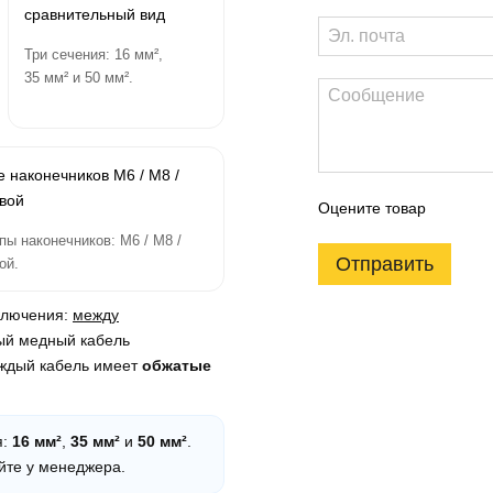
Три сечения: 16 мм²,
35 мм² и 50 мм².
Оцените товар
пы наконечников: M6 / M8 /
Отправить
ой.
ключения:
между
ный медный кабель
аждый кабель имеет
обжатые
я:
16 мм²
,
35 мм²
и
50 мм²
.
йте у менеджера.