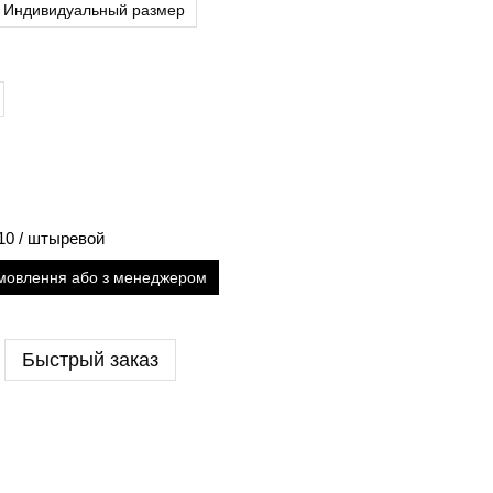
Индивидуальный размер
M10 / штыревой
амовлення або з менеджером
Быстрый заказ
Пов