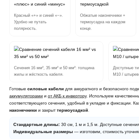
Красный «+» и синий «−».
Обжатые наконечники +
Удобно не путать
термоусадка на каждом
полярность.
конце.
Сечения 16 мм², 35 мм² и 50 мм²: толщина
Доступные ти
жилы и жёсткость кабеля.
M10 / штырев
Готовые
силовые кабели
для аккуратного и безопасного под
аккумуляторами
и
от АКБ к инвертору
. Используем качествен
соответствующего сечения, удобный в укладке и фиксации. К
наконечники
и закрыт
термоусадкой
.
Стандартные длины:
30 см, 1 м и 1,5 м. Доступные сечени
Индивидуальные размеры
— изготовим, стоимость уточня