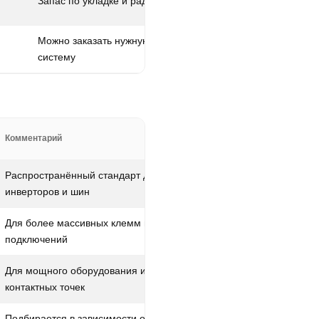
Запас по укладке и радиусам изгиба
Можно заказать нужную длину под вашу
систему
Комментарий
Распространённый стандарт для многих АКБ,
инверторов и шин
Для более массивных клемм и силовых
подключений
Для мощного оборудования и крупных
контактных точек
Подбирается в зависимости от типа