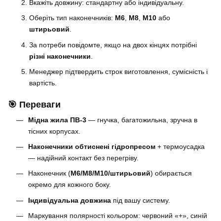
Вкажіть довжину: стандартну або індивідуальну.
Оберіть тип наконечників:
M6
,
M8
,
M10
або
штирьовий
.
За потреби повідомте, якщо на двох кінцях потрібні
різні наконечники
.
Менеджер підтвердить строк виготовлення, сумісність і
вартість.
🎯 Переваги
Мідна жила ПВ-3
— гнучка, багатожильна, зручна в
тісних корпусах.
Наконечники обтиснені гідропресом
+ термоусадка
— надійний контакт без перегріву.
Наконечник (
M6/M8/M10/штирьовий
) обирається
окремо для кожного боку.
Індивідуальна довжина
під вашу систему.
Маркування полярності кольором: червоний «+», синій