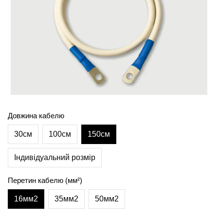
Довжина кабелю
30см
100см
150см
Індивідуальний розмір
Перетин кабелю (мм²)
16мм2
35мм2
50мм2