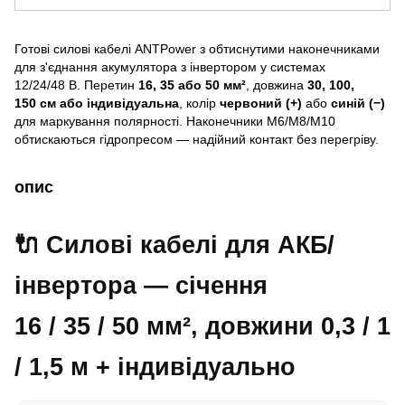
Готові силові кабелі ANTPower з обтиснутими наконечниками
для з'єднання акумулятора з інвертором у системах
12/24/48 В. Перетин
16, 35 або 50 мм²
, довжина
30, 100,
150 см або індивідуальна
, колір
червоний (+)
або
синій (−)
для маркування полярності. Наконечники М6/М8/М10
обтискаються гідропресом — надійний контакт без перегріву.
опис
🔌 Силові кабелі для АКБ/
інвертора — січення
16 / 35 / 50 мм²
, довжини 0,3 / 1
/ 1,5 м + індивідуально