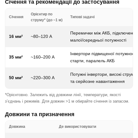
Січення та рекомендації до застосування
Орієнтир по
Січення
Типові задачі
струму* (до ~1 м)
Перемички між АКБ, підключення 
16 мм²
~80–120 А
малої/середньої потужності
Інвертори підвищеної потужності, 
35 мм²
~160–200 А
старти, паралель АКБ
Потужні інвертори, високі струми, 
50 мм²
~220–300 А
та серйозне навантаження
*Орієнтовно. Залежить від довжини лінії, температури, якості
з’єднань і режимів. Для довжин >1 м обирайте січення із запасом.
Довжини та призначення
Довжина
Де використовувати