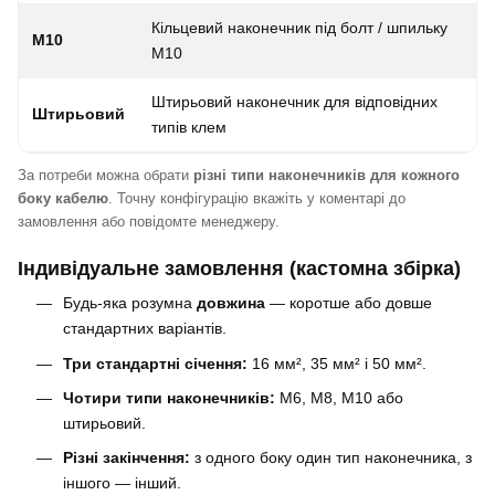
Кільцевий наконечник під болт / шпильку
M10
M10
Штирьовий наконечник для відповідних
Штирьовий
типів клем
За потреби можна обрати
різні типи наконечників для кожного
боку кабелю
. Точну конфігурацію вкажіть у коментарі до
замовлення або повідомте менеджеру.
Індивідуальне замовлення (кастомна збірка)
Будь-яка розумна
довжина
— коротше або довше
стандартних варіантів.
Три стандартні січення:
16 мм², 35 мм² і 50 мм².
Чотири типи наконечників:
M6, M8, M10 або
штирьовий.
Різні закінчення:
з одного боку один тип наконечника, з
іншого — інший.