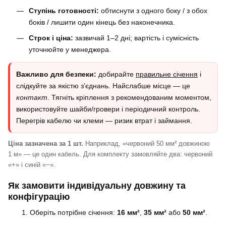
Ступінь готовності:
обтиснути з одного боку / з обох
боків / лишити один кінець без наконечника.
Строк і ціна:
зазвичай 1–2 дні; вартість і сумісність
уточнюйте у менеджера.
Важливо для безпеки:
добирайте
правильне січення
і
слідкуйте за якістю з’єднань. Найслабше місце — це
контакт
. Тягніть кріплення з рекомендованим моментом,
використовуйте шайби/гровери і періодичний контроль.
Перегрів кабелю чи клеми — ризик втрат і займання.
Ціна зазначена за 1 шт.
Наприклад, «червоний 50 мм² довжиною
1 м» — це один кабель. Для комплекту замовляйте два: червоний
«+» і синій «−».
Як замовити індивідуальну довжину та
конфігурацію
Оберіть потрібне січення:
16 мм²
,
35 мм²
або
50 мм²
.