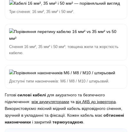
Три січення: 16 мм², 35 мм² і 50 мм².
Січення 16 мм², 35 мм² і 50 мм²: товщина жили та жорсткість
кабелю.
Доступні типи наконечників: M6 / M8 / M10 / штирьовий.
Готові
силові кабелі
для акуратного та безпечного
підключення:
між акумуляторами
та
від АКБ до інвертора
.
Використовуємо якісний мідний кабель відповідного січення,
зручний в укладанні та фіксації. Кожен кабель має
обтиснені
наконечники
і закритий
термоусадкою
.