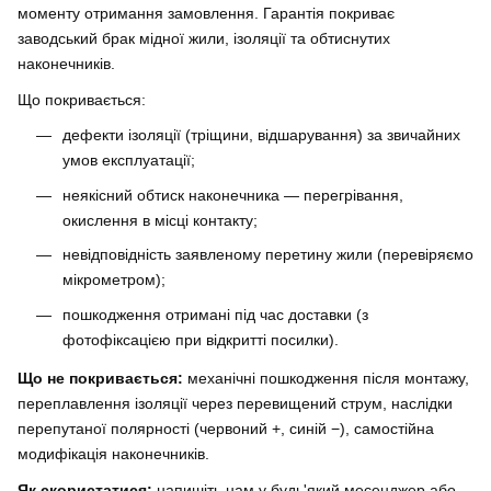
моменту отримання замовлення. Гарантія покриває
заводський брак мідної жили, ізоляції та обтиснутих
наконечників.
Що покривається:
дефекти ізоляції (тріщини, відшарування) за звичайних
умов експлуатації;
неякісний обтиск наконечника — перегрівання,
окислення в місці контакту;
невідповідність заявленому перетину жили (перевіряємо
мікрометром);
пошкодження отримані під час доставки (з
фотофіксацією при відкритті посилки).
Що не покривається:
механічні пошкодження після монтажу,
переплавлення ізоляції через перевищений струм, наслідки
перепутаної полярності (червоний +, синій −), самостійна
модифікація наконечників.
Як скористатися:
напишіть нам у будь'який месенджер або