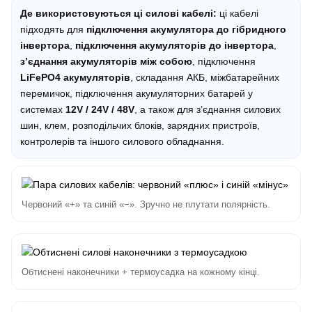
Де використовуються ці силові кабелі:
ці кабелі
підходять для
підключення акумулятора до гібридного
інвертора
,
підключення акумуляторів до інвертора
,
з’єднання акумуляторів між собою
, підключення
LiFePO4 акумуляторів
, складання АКБ, міжбатарейних
перемичок, підключення акумуляторних батарей у
системах
12V / 24V / 48V
, а також для з’єднання силових
шин, клем, розподільчих блоків, зарядних пристроїв,
контролерів та іншого силового обладнання.
Червоний «+» та синій «−». Зручно не плутати полярність.
Обтиснені наконечники + термоусадка на кожному кінці.