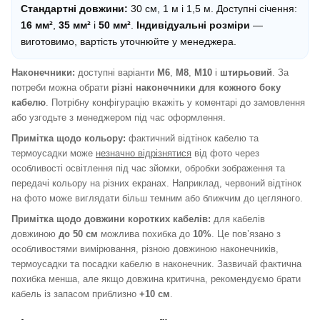
Стандартні довжини:
30 см, 1 м і 1,5 м. Доступні січення:
16 мм²
,
35 мм²
і
50 мм²
.
Індивідуальні розміри
—
виготовимо, вартість уточнюйте у менеджера.
Наконечники:
доступні варіанти
M6
,
M8
,
M10
і
штирьовий
. За
потреби можна обрати
різні наконечники для кожного боку
кабелю
. Потрібну конфігурацію вкажіть у коментарі до замовлення
або узгодьте з менеджером під час оформлення.
Примітка щодо кольору:
фактичний відтінок кабелю та
термоусадки може
незначно відрізнятися
від фото через
особливості освітлення під час зйомки, обробки зображення та
передачі кольору на різних екранах. Наприклад, червоний відтінок
на фото може виглядати більш темним або ближчим до цегляного.
Примітка щодо довжини коротких кабелів:
для кабелів
довжиною
до 50 см
можлива похибка до
10%
. Це пов’язано з
особливостями вимірювання, різною довжиною наконечників,
термоусадки та посадки кабелю в наконечник. Зазвичай фактична
похибка менша, але якщо довжина критична, рекомендуємо брати
кабель із запасом приблизно
+10 см
.