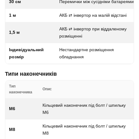
30 см
Перемички між сусідніми батареями
1 м
АКБ ⇄ інвертор на малій відстані
АКБ ⇄ інвертор при віддаленому
1,5 м
розміщенні
Індивідуальний
Нестандартне розміщення
розмір
обладнання
Типи наконечників
Тип
Опис
наконечника
Кільцевий наконечник під болт / шпильку
M6
M6
Кільцевий наконечник під болт / шпильку
M8
M8