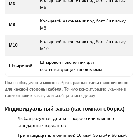
Кольцевой наконечник под болт / шпильку
M6
M6
Кольцевой наконечник под болт / шпильку
M8
M8
Кольцевой наконечник под болт / шпильку
M10
M10
к
Штыревой наконечник для
Штыревой
соответствующих типов клемм
При необходимости можно выбрать
разные типы наконечников
для каждой стороны кабеля
. Точную конфигурацию укажите в
комментарии к заказу или сообщите менеджеру.
Индивидуальный заказ (кастомная сборка)
Любая разумная
длина
— короче или длиннее
стандартных вариантов.
Три стандартных сечения:
16 мм², 35 мм² и 50 мм².