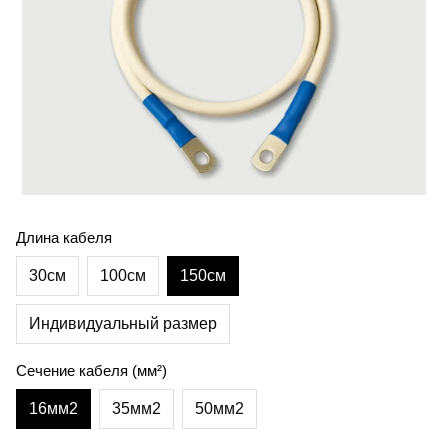
Длина кабеля
30см
100см
150см
Индивидуальный размер
Сечение кабеля (мм²)
16мм2
35мм2
50мм2