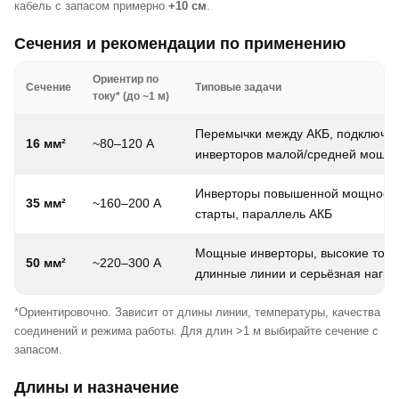
кабель с запасом примерно
+10 см
.
Сечения и рекомендации по применению
Ориентир по
Сечение
Типовые задачи
току* (до ~1 м)
Перемычки между АКБ, подключе
16 мм²
~80–120 А
инверторов малой/средней мощн
Инверторы повышенной мощности
35 мм²
~160–200 А
старты, параллель АКБ
Мощные инверторы, высокие токи
50 мм²
~220–300 А
длинные линии и серьёзная нагру
*Ориентировочно. Зависит от длины линии, температуры, качества
соединений и режима работы. Для длин >1 м выбирайте сечение с
запасом.
Длины и назначение