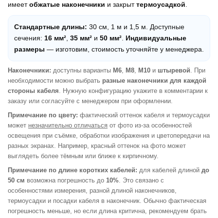
имеет
обжатые наконечники
и закрыт
термоусадкой
.
Стандартные длины:
30 см, 1 м и 1,5 м. Доступные
сечения:
16 мм²
,
35 мм²
и
50 мм²
.
Индивидуальные
размеры
— изготовим, стоимость уточняйте у менеджера.
Наконечники:
доступны варианты
M6
,
M8
,
M10
и
штыревой
. При
необходимости можно выбрать
разные наконечники для каждой
стороны кабеля
. Нужную конфигурацию укажите в комментарии к
заказу или согласуйте с менеджером при оформлении.
Примечание по цвету:
фактический оттенок кабеля и термоусадки
может
незначительно отличаться
от фото из-за особенностей
освещения при съёмке, обработки изображения и цветопередачи на
разных экранах. Например, красный оттенок на фото может
выглядеть более тёмным или ближе к кирпичному.
Примечание по длине коротких кабелей:
для кабелей длиной
до
50 см
возможна погрешность до
10%
. Это связано с
особенностями измерения, разной длиной наконечников,
термоусадки и посадки кабеля в наконечник. Обычно фактическая
погрешность меньше, но если длина критична, рекомендуем брать