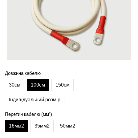
Довжина кабелю
30см
100см
150см
Індивідуальний розмір
Перетин кабелю (мм²)
16мм2
35мм2
50мм2