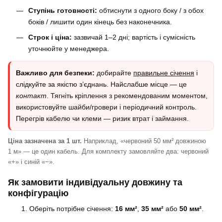
Ступінь готовності:
обтиснути з одного боку / з обох
боків / лишити один кінець без наконечника.
Строк і ціна:
зазвичай 1–2 дні; вартість і сумісність
уточнюйте у менеджера.
Важливо для безпеки:
добирайте
правильне січення
і
слідкуйте за якістю з’єднань. Найслабше місце — це
контакт
. Тягніть кріплення з рекомендованим моментом,
використовуйте шайби/гровери і періодичний контроль.
Перегрів кабелю чи клеми — ризик втрат і займання.
Ціна зазначена за 1 шт.
Наприклад, «червоний 50 мм² довжиною
1 м» — це один кабель. Для комплекту замовляйте два: червоний
«+» і синій «−».
Як замовити індивідуальну довжину та
конфігурацію
Оберіть потрібне січення:
16 мм²
,
35 мм²
або
50 мм²
.