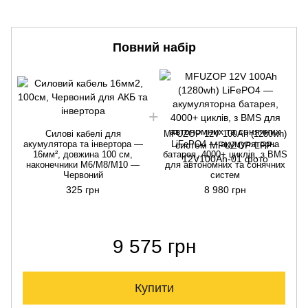
Повний набір
Силові кабелі для
MFUZOP 12V 100Ah (1280wh)
акумулятора та інвертора —
LiFePO4 — акумуляторна
16мм², довжина 100 см,
батарея, 4000+ циклів, з BMS
наконечники М6/М8/М10 —
для автономних та сонячних
Червоний
систем
325 грн
8 980 грн
9 575 грн
Купити