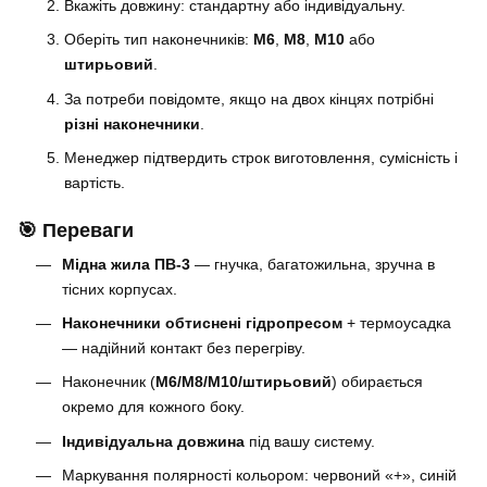
Вкажіть довжину: стандартну або індивідуальну.
Оберіть тип наконечників:
M6
,
M8
,
M10
або
штирьовий
.
За потреби повідомте, якщо на двох кінцях потрібні
різні наконечники
.
Менеджер підтвердить строк виготовлення, сумісність і
вартість.
🎯 Переваги
Мідна жила ПВ-3
— гнучка, багатожильна, зручна в
тісних корпусах.
Наконечники обтиснені гідропресом
+ термоусадка
— надійний контакт без перегріву.
Наконечник (
M6/M8/M10/штирьовий
) обирається
окремо для кожного боку.
Індивідуальна довжина
під вашу систему.
Маркування полярності кольором: червоний «+», синій