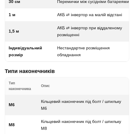
30 см
Перемички між сусідніми батареями
1 м
АКБ ⇄ інвертор на малій відстані
АКБ ⇄ інвертор при віддаленому
1,5 м
розміщенні
Індивідуальний
Нестандартне розміщення
розмір
обладнання
Типи наконечників
Тип
Опис
наконечника
Кільцевий наконечник під болт / шпильку
M6
M6
Кільцевий наконечник під болт / шпильку
M8
M8