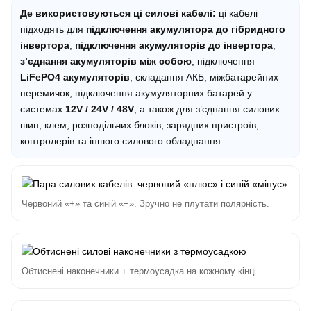
Де використовуються ці силові кабелі:
ці кабелі
підходять для
підключення акумулятора до гібридного
інвертора
,
підключення акумуляторів до інвертора
,
з’єднання акумуляторів між собою
, підключення
LiFePO4 акумуляторів
, складання АКБ, міжбатарейних
перемичок, підключення акумуляторних батарей у
системах
12V / 24V / 48V
, а також для з’єднання силових
шин, клем, розподільчих блоків, зарядних пристроїв,
контролерів та іншого силового обладнання.
Червоний «+» та синій «−». Зручно не плутати полярність.
Обтиснені наконечники + термоусадка на кожному кінці.