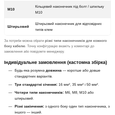
Кільцевий наконечник під болт / шпильку
M10
M10
Штирьовий наконечник для відповідних
Штирьовий
типів клем
За потреби можна обрати
різні типи наконечників для кожного
боку кабелю
. Точну конфігурацію вкажіть у коментарі до
замовлення або повідомте менеджеру.
Індивідуальне замовлення (кастомна збірка)
Будь-яка розумна
довжина
— коротше або довше
стандартних варіантів.
Три стандартні січення:
16 мм², 35 мм² і 50 мм².
Чотири типи наконечників:
M6, M8, M10 або
штирьовий.
Різні закінчення:
з одного боку один тип наконечника, з
іншого — інший.