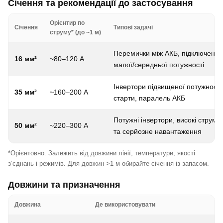
Січення та рекомендації до застосування
Орієнтир по
Січення
Типові задачі
струму* (до ~1 м)
Перемички між АКБ, підключення 
16 мм²
~80–120 А
малої/середньої потужності
Інвертори підвищеної потужності, 
35 мм²
~160–200 А
старти, паралель АКБ
Потужні інвертори, високі струми, 
50 мм²
~220–300 А
та серйозне навантаження
*Орієнтовно. Залежить від довжини лінії, температури, якості
з’єднань і режимів. Для довжин >1 м обирайте січення із запасом.
Довжини та призначення
Довжина
Де використовувати