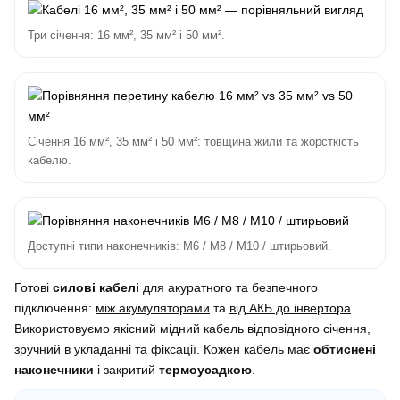
Три січення: 16 мм², 35 мм² і 50 мм².
Січення 16 мм², 35 мм² і 50 мм²: товщина жили та жорсткість
кабелю.
Доступні типи наконечників: M6 / M8 / M10 / штирьовий.
Готові
силові кабелі
для акуратного та безпечного
підключення:
між акумуляторами
та
від АКБ до інвертора
.
Використовуємо якісний мідний кабель відповідного січення,
зручний в укладанні та фіксації. Кожен кабель має
обтиснені
наконечники
і закритий
термоусадкою
.