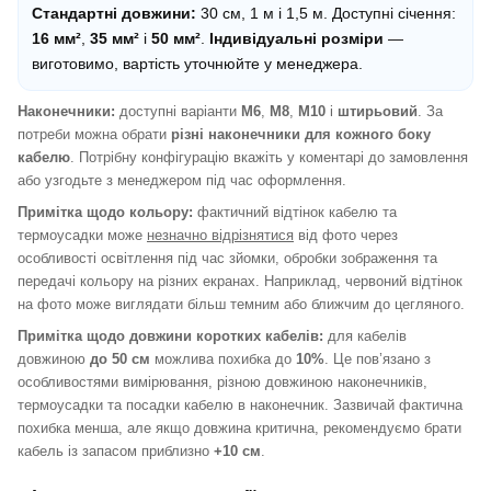
Стандартні довжини:
30 см, 1 м і 1,5 м. Доступні січення:
16 мм²
,
35 мм²
і
50 мм²
.
Індивідуальні розміри
—
виготовимо, вартість уточнюйте у менеджера.
Наконечники:
доступні варіанти
M6
,
M8
,
M10
і
штирьовий
. За
потреби можна обрати
різні наконечники для кожного боку
кабелю
. Потрібну конфігурацію вкажіть у коментарі до замовлення
або узгодьте з менеджером під час оформлення.
Примітка щодо кольору:
фактичний відтінок кабелю та
термоусадки може
незначно відрізнятися
від фото через
особливості освітлення під час зйомки, обробки зображення та
передачі кольору на різних екранах. Наприклад, червоний відтінок
на фото може виглядати більш темним або ближчим до цегляного.
Примітка щодо довжини коротких кабелів:
для кабелів
довжиною
до 50 см
можлива похибка до
10%
. Це пов’язано з
особливостями вимірювання, різною довжиною наконечників,
термоусадки та посадки кабелю в наконечник. Зазвичай фактична
похибка менша, але якщо довжина критична, рекомендуємо брати
кабель із запасом приблизно
+10 см
.