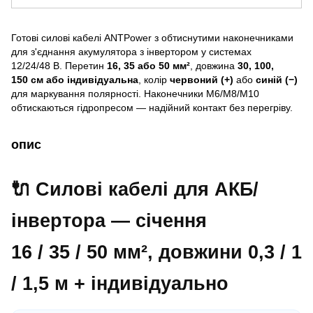
Готові силові кабелі ANTPower з обтиснутими наконечниками
для з'єднання акумулятора з інвертором у системах
12/24/48 В. Перетин
16, 35 або 50 мм²
, довжина
30, 100,
150 см або індивідуальна
, колір
червоний (+)
або
синій (−)
для маркування полярності. Наконечники М6/М8/М10
обтискаються гідропресом — надійний контакт без перегріву.
опис
🔌 Силові кабелі для АКБ/
інвертора — січення
16 / 35 / 50 мм²
, довжини 0,3 / 1
/ 1,5 м + індивідуально