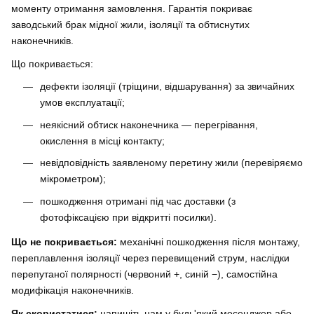
моменту отримання замовлення. Гарантія покриває
заводський брак мідної жили, ізоляції та обтиснутих
наконечників.
Що покривається:
дефекти ізоляції (тріщини, відшарування) за звичайних
умов експлуатації;
неякісний обтиск наконечника — перегрівання,
окислення в місці контакту;
невідповідність заявленому перетину жили (перевіряємо
мікрометром);
пошкодження отримані під час доставки (з
фотофіксацією при відкритті посилки).
Що не покривається:
механічні пошкодження після монтажу,
переплавлення ізоляції через перевищений струм, наслідки
перепутаної полярності (червоний +, синій −), самостійна
модифікація наконечників.
Як скористатися:
напишіть нам у будь'який месенджер або